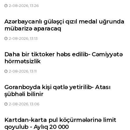
2-08-2026, 13:26
Azərbaycanlı güləşçi qızıl medal uğrunda
mübarizə aparacaq
2-08-2026, 13:13
Daha bir tiktoker həbs edilib- Cəmiyyətə
hörmətsizlik
2-08-2026, 13:11
Goranboyda kişi qətlə yetirilib- Atası
şübhəli bilinir
2-08-2026, 13:06
Kartdan-karta pul köçürmələrinə limit
qoyulub - Aylıq 20 000