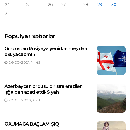
24
25
26
27
28
29
30
31
Populyar xəbərlər
Gürcüstan Rusiyaya yenidən meydan
oxuyacaqmı ?
26-03-2021, 14:42
Azərbaycan ordusu bir sıra əraziləri
işğaldan azad etdi-Siyahı
28-09-2020, 02:11
OXUMAĞA BAŞLAMIŞIQ