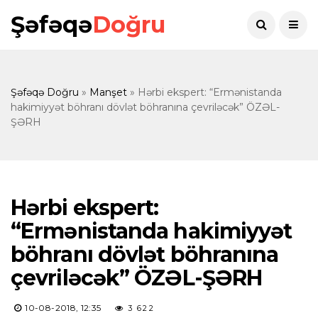
Şəfəqə
Doğru
Şəfəqə Doğru
»
Manşet
» Hərbi ekspert: “Ermənistanda
hakimiyyət böhranı dövlət böhranına çevriləcək” ÖZƏL-
ŞƏRH
Hərbi ekspert:
“Ermənistanda hakimiyyət
böhranı dövlət böhranına
çevriləcək” ÖZƏL-ŞƏRH
10-08-2018, 12:35
3 622