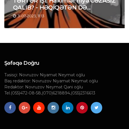
TƏRTƏR İŞİ: Hakimlər niyə CƏZASIZ
QALIB? - HƏQİQƏTƏN DƏ...
3-07-2023, 11:13
Şəfəqə Doğru
Təsisçi: Novruzov Niyamət Neymət oğlu
Baş redaktor: Novruzov Niyamət Neymət oğlu
Redaktor: Novruzov Neymət Qəni oğlu
Tel.(055)472-08-58,(070)6218894,(055)2316613