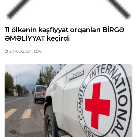
11 ölkənin kəşfiyyat orqanları BİRGƏ
ƏMƏLİYYAT keçirdi
20-02-2024, 12:16