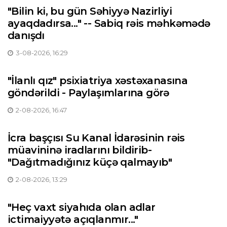
"Bilin ki, bu gün Səhiyyə Nazirliyi
ayaqdadırsa..." -- Sabiq rəis məhkəmədə
danışdı
3-08-2026, 16:29
"İlanlı qız" psixiatriya xəstəxanasına
göndərildi - Paylaşımlarına görə
2-08-2026, 16:47
İcra başçısı Su Kanal İdarəsinin rəis
müavininə iradlarını bildirib-
"Dağıtmadığınız küçə qalmayıb"
2-08-2026, 13:29
"Heç vaxt siyahıda olan adlar
ictimaiyyətə açıqlanmır..."