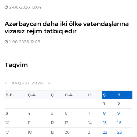
2-08-2026, 13:04
Azərbaycan daha iki ölkə vətəndaşlarına
vizasız rejim tətbiq edir
1-08-2026, 12:08
Təqvim
«
AVQUST 2026 »
B.E.
Ç.A.
Ç
C.A.
C
Ş
B
1
2
3
4
5
6
7
8
9
10
11
12
13
14
15
16
17
18
19
20
21
22
23