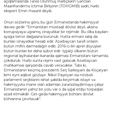
açıqlamasında Tərxis Olunmuş Hərbçilərin Gəncləri
Maarifləndirmə İctimai Birliyinin (TOHGMİB) sədri, hərbi
ekspert Emin Həsənli deyib.
Onun sözlərinə görə, bu gün Ermənistanda hakimiyyət
davası gedir: "Ermənistan müstəqil dövlət deyil, əksinə
korrupsiyaya uğramış cinayətkar bir rejimdir. Bu ölkə başdan-
ayağa terror dalğasına bürünüb. Hətta erməni xalqı da
bunları cinayətkar hesab edir. Azərbaycan tərəfi onların
bütün mifini darmadağın edib. 2016-cı ilin aprel döyüşləri
bütün bunları bir daha sübut edir. İşğalçı ölkənin bütün
regional layihələrdən kənarda qalması Ermənistanı tamamilə
çökdürüb. Hərbi xunta rejimi vaxt gələcək Azərbaycan
məhkəməsi qarşısında cavab verəcəklər. Təbii ki,
Ermənistanın keçmiş prezidenti Serj Sarkisyanı da Köçaryan
kimi eyni aqibət gözləyir. Nikol Paşinyan isə növbəti
parlament seçkilərini rahat şəkildə keçirmək istəyir və
hakimiyyətə mane olan adamları zərərsizləşdirməyə çalışır.
Ermənistanın yalnız bir yolu var o da işğal etdiyi torpaqları
azad etməkdir. Get-gedə hakimiyyət böhranı dövlət
böhranına çevriləcək”.