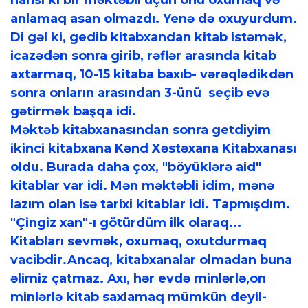
hansı ki bir məktəbli üçün onu oxumaq və
anlamaq asan olmazdı. Yenə də oxuyurdum.
Di gəl ki, gedib kitabxandan kitab istəmək,
icazədən sonra girib, rəflər arasında kitab
axtarmaq, 10-15 kitaba baxıb- vərəqlədikdən
sonra onların arasından 3-ünü seçib evə
gətirmək başqa idi.
Məktəb kitabxanasından sonra getdiyim
ikinci kitabxana Kənd Xəstəxana Kitabxanası
oldu. Burada daha çox, "böyüklərə aid"
kitablar var idi. Mən məktəbli idim, mənə
lazım olan isə tarixi kitablar idi. Tapmışdım.
"Çingiz xan"-ı götürdüm ilk olaraq...
Kitabları sevmək, oxumaq, oxutdurmaq
vacibdir.Ancaq, kitabxanalar olmadan buna
əlimiz çatmaz. Axı, hər evdə minlərlə,on
minlərlə kitab saxlamaq mümkün deyil-