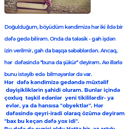
Doğulduğum, böyüdüm kəndimizə hər iki ildə bir
dəfə gedə bilirəm. Onda da tələsik - gah işdən
izin verilmir, gah da başqa səbəblərdən. Ancaq,
hər dəfəsində "buna da şükür" deyirəm. Axı illərlə
bunu istəyib edə bilməyənlər də var.
Hər dəfə kəndimizə gedəndə müxtəlif
dəyişikliklərin şahidi oluram. Bunlar içində
çoxluq təşkil edənlər yeni tikililərdir- ya
evlər, ya da hansısa "obyektlər". Hər
dəfəsində qeyri-iradi olaraq özümə deyirəm
"bax bu keçən dəfə yox idi".