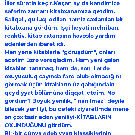
İllər sürətlə keçir.Keçən ay da kəndimizə
səfərim zamanı kitabxanamıza getdim.
Səliqəli, qulluq edilən, təmiz saxlanılan bir
kitabxana gördüm. İşçi heyəti mehriban,
reaktiv, kitab axtarışına həvəslə yardım
edənlərdən ibarət idi.
Mən yenə kitablarla "görüşdüm", onları
adətim üzrə vərəqlədim. Həm yeni gələn
kitabları tanımaq, həm də, son illərdə
oxuyuculuq sayında fərq olub-olmadığını
görmək üçün kitabların üz qabığındakı
qeydiyyat bölümünə diqqət etdim. Nə
gördüm? Böyük yenilik, "inanılmaz" deyilə
biləcək yeniliyi, bu dəfəki ziyarətimdə mənə
ən çox təsir edən yeniliyi-KİTABLARIN
OXUNDUĞUNU gördüm.
Bir-bir dünya ədəbiyyatı klassiklərinin