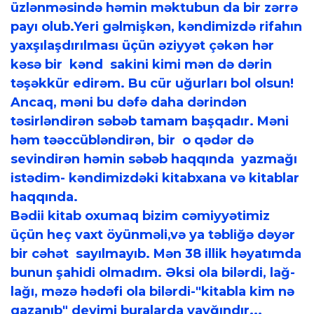
üzlənməsində həmin məktubun da bir zərrə
payı olub.Yeri gəlmişkən, kəndimizdə rifahın
yaxşılaşdırılması üçün əziyyət çəkən hər
kəsə bir kənd sakini kimi mən də dərin
təşəkkür edirəm. Bu cür uğurları bol olsun!
Ancaq, məni bu dəfə daha dərindən
təsirləndirən səbəb tamam başqadır. Məni
həm təəccübləndirən, bir o qədər də
sevindirən həmin səbəb haqqında yazmağı
istədim- kəndimizdəki kitabxana və kitablar
haqqında.
Bədii kitab oxumaq bizim cəmiyyətimiz
üçün heç vaxt öyünməli,və ya təbliğə dəyər
bir cəhət sayılmayıb. Mən 38 illik həyatımda
bunun şahidi olmadım. Əksi ola bilərdi, lağ-
lağı, məzə hədəfi ola bilərdi-"kitabla kim nə
qazanıb" deyimi buralarda yayğındır...