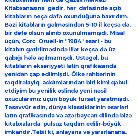
kitabxanalar həm də Qazax Mərkəzi
Kitabxanasına gedir, hər dəfəsində açıb
kitabların neçə dəfə oxunduğuna baxırdım.
Bəzi kitabların gəlməsindən 5-10 il keçsə də,
bir dəfə olsun alınıb oxunulmamışdı. Misal
üçün, Corc Oruell-in "1984" əsəri - bu
kitabın gətirilməsində illər keçsə də üz
qabığı hələ açılmamışdı. Üstəgəl, bu
kitabların əksəriyyəti latin qrafikasında
yenidən çap edilmişdi. Ölkə rəhbərinin
təqdirəlayiq addımlarından biri kimi qəbul
etdiyim bu yenilik əslində yeni nəsil
oxucularımız üçün böyük fürsət yaratmışdı.
Təsəvvür edin, dünya klassiklərinin əsərləri
latın qrafikasında və azərbaycan dilində bizə
kitabxalarda pulsuz təqdim edilir-böyük
imkandır.Təbii ki, anlayana və yararlanana.