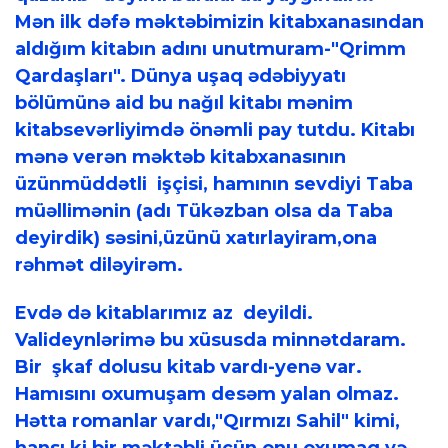
Mən ilk dəfə məktəbimizin kitabxanasından
aldığım kitabın adını unutmuram-"Qrimm
Qardaşları". Dünya uşaq ədəbiyyatı
bölümünə aid bu nağıl kitabı mənim
kitabsevərliyimdə önəmli pay tutdu. Kitabı
mənə verən məktəb kitabxanasının
üzünmüddətli işçisi, hamının sevdiyi Taba
müəllimənin (adı Tükəzban olsa da Taba
deyirdik) səsini,üzünü xatırlayiram,ona
rəhmət diləyirəm.
Evdə də kitablarımız az deyildi.
Valideynlərimə bu xüsusda minnətdaram.
Bir şkaf dolusu kitab vardı-yenə var.
Hamısını oxumuşam desəm yalan olmaz.
Hətta romanlar vardı,"Qırmızı Sahil" kimi,