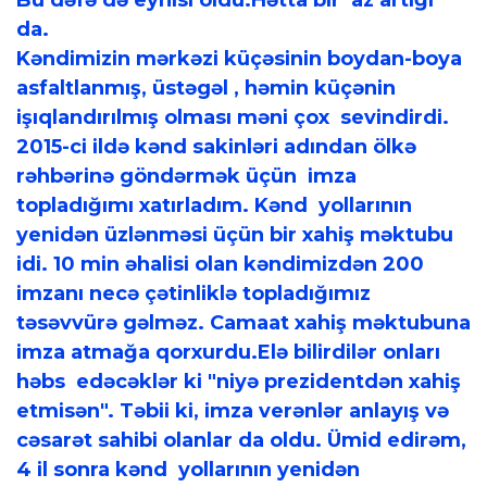
Bu dəfə də eynisi oldu.Hətta bir az artığı
da.
Kəndimizin mərkəzi küçəsinin boydan-boya
asfaltlanmış, üstəgəl , həmin küçənin
işıqlandırılmış olması məni çox sevindirdi.
2015-ci ildə kənd sakinləri adından ölkə
rəhbərinə göndərmək üçün imza
topladığımı xatırladım. Kənd yollarının
yenidən üzlənməsi üçün bir xahiş məktubu
idi. 10 min əhalisi olan kəndimizdən 200
imzanı necə çətinliklə topladığımız
təsəvvürə gəlməz. Camaat xahiş məktubuna
imza atmağa qorxurdu.Elə bilirdilər onları
həbs edəcəklər ki "niyə prezidentdən xahiş
etmisən". Təbii ki, imza verənlər anlayış və
cəsarət sahibi olanlar da oldu. Ümid edirəm,
4 il sonra kənd yollarının yenidən