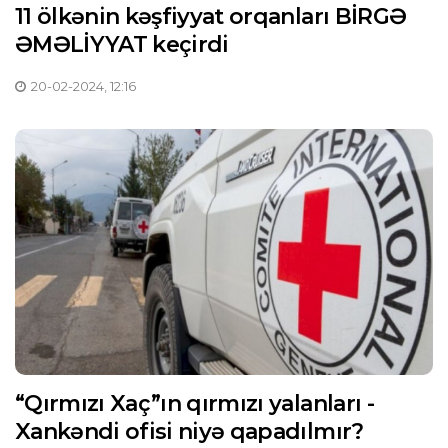
11 ölkənin kəşfiyyat orqanları BİRGƏ
ƏMƏLİYYAT keçirdi
20-02-2024, 12:16
“Qırmızı Xaç”ın qırmızı yalanları -
Xankəndi ofisi niyə qapadılmır?