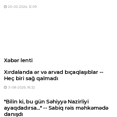
20-02-2024, 12:09
Xəbər lenti
Xırdalanda ər və arvad bıçaqlaşıblar --
Heç biri sağ qalmadı
3-08-2026, 16:32
"Bilin ki, bu gün Səhiyyə Nazirliyi
ayaqdadırsa..." -- Sabiq rəis məhkəmədə
danışdı