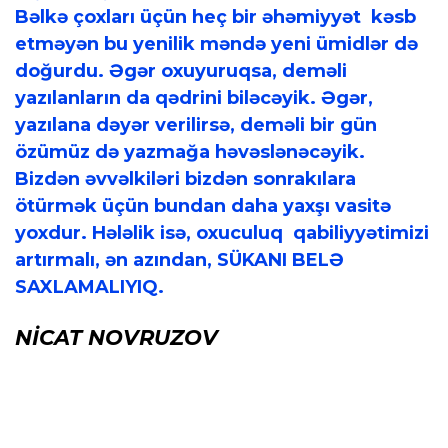
Bəlkə çoxları üçün heç bir əhəmiyyət kəsb
etməyən bu yenilik məndə yeni ümidlər də
doğurdu. Əgər oxuyuruqsa, deməli
yazılanların da qədrini biləcəyik. Əgər,
yazılana dəyər verilirsə, deməli bir gün
özümüz də yazmağa həvəslənəcəyik.
Bizdən əvvəlkiləri bizdən sonrakılara
ötürmək üçün bundan daha yaxşı vasitə
yoxdur. Hələlik isə, oxuculuq qabiliyyətimizi
artırmalı, ən azından, SÜKANI BELƏ
SAXLAMALIYIQ.
NİCAT NOVRUZOV