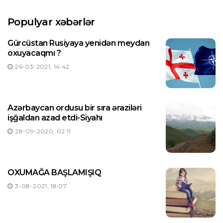
Populyar xəbərlər
Gürcüstan Rusiyaya yenidən meydan
oxuyacaqmı ?
26-03-2021, 14:42
Azərbaycan ordusu bir sıra əraziləri
işğaldan azad etdi-Siyahı
28-09-2020, 02:11
OXUMAĞA BAŞLAMIŞIQ
3-08-2021, 18:07