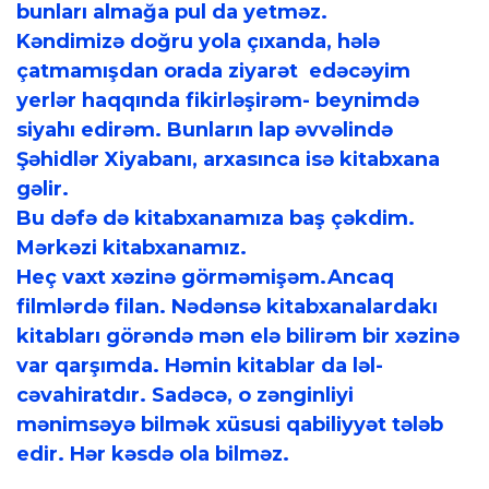
bunları almağa pul da yetməz.
Kəndimizə doğru yola çıxanda, hələ
çatmamışdan orada ziyarət edəcəyim
yerlər haqqında fikirləşirəm- beynimdə
siyahı edirəm. Bunların lap əvvəlində
Şəhidlər Xiyabanı, arxasınca isə kitabxana
gəlir.
Bu dəfə də kitabxanamıza baş çəkdim.
Mərkəzi kitabxanamız.
Heç vaxt xəzinə görməmişəm.Ancaq
filmlərdə filan. Nədənsə kitabxanalardakı
kitabları görəndə mən elə bilirəm bir xəzinə
var qarşımda. Həmin kitablar da ləl-
cəvahiratdır. Sadəcə, o zənginliyi
mənimsəyə bilmək xüsusi qabiliyyət tələb
edir. Hər kəsdə ola bilməz.