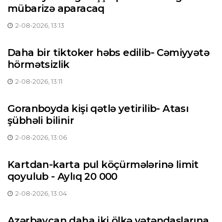
mübarizə aparacaq
2-08-2026, 13:13
Daha bir tiktoker həbs edilib- Cəmiyyətə
hörmətsizlik
2-08-2026, 13:11
Goranboyda kişi qətlə yetirilib- Atası
şübhəli bilinir
2-08-2026, 13:06
Kartdan-karta pul köçürmələrinə limit
qoyulub - Aylıq 20 000
2-08-2026, 13:04
Azərbaycan daha iki ölkə vətəndaşlarına