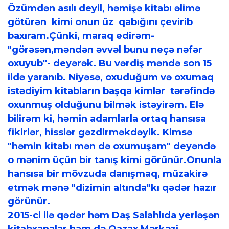
Özümdən asılı deyil, həmişə kitabı əlimə
götürən kimi onun üz qabığını çevirib
baxıram.Çünki, maraq edirəm-
"görəsən,məndən əvvəl bunu neçə nəfər
oxuyub"- deyərək. Bu vərdiş məndə son 15
ildə yaranıb. Niyəsə, oxuduğum və oxumaq
istədiyim kitabların başqa kimlər tərəfində
oxunmuş olduğunu bilmək istəyirəm. Elə
bilirəm ki, həmin adamlarla ortaq hansısa
fikirlər, hisslər gəzdirməkdəyik. Kimsə
"həmin kitabı mən də oxumuşam" deyəndə
o mənim üçün bir tanış kimi görünür.Onunla
hansısa bir mövzuda danışmaq, müzakirə
etmək mənə "dizimin altında"kı qədər hazır
görünür.
2015-ci ilə qədər həm Daş Salahlıda yerləşən