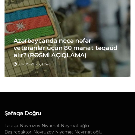
Azərbaycanda neçə nəfər
veteranlar üçün 80 manat təqaüd
alır? (RƏSMİ AÇIQLAMA)
26-05-2023, 12:46
Şəfəqə Doğru
Təsisçi: Novruzov Niyamət Neymət oğlu
Baş redaktor: Novruzov Niyamət Neymət oğlu