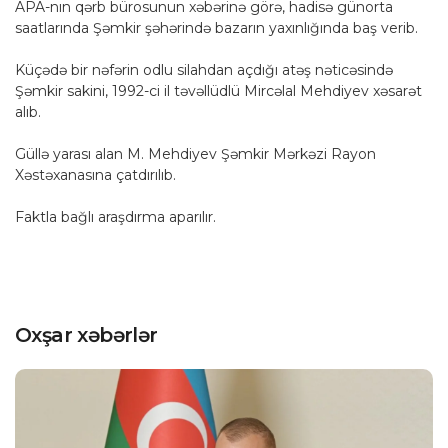
APA-nın qərb bürosunun xəbərinə görə, hadisə günorta
saatlarında Şəmkir şəhərində bazarın yaxınlığında baş verib.
Küçədə bir nəfərin odlu silahdan açdığı atəş nəticəsində
Şəmkir sakini, 1992-ci il təvəllüdlü Mircəlal Mehdiyev xəsarət
alıb.
Güllə yarası alan M. Mehdiyev Şəmkir Mərkəzi Rayon
Xəstəxanasına çatdırılıb.
Faktla bağlı araşdırma aparılır.
Oxşar xəbərlər