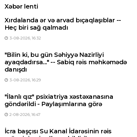
Xəbər lenti
Xırdalanda ər və arvad bıçaqlaşıblar --
Heç biri sağ qalmadı
3-08-2026, 16:32
"Bilin ki, bu gün Səhiyyə Nazirliyi
ayaqdadırsa..." -- Sabiq rəis məhkəmədə
danışdı
3-08-2026, 16:29
"İlanlı qız" psixiatriya xəstəxanasına
göndərildi - Paylaşımlarına görə
2-08-2026, 16:47
İcra başçısı Su Kanal İdarəsinin rəis