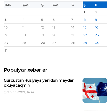
B.E.
Ç.A.
Ç
C.A.
C
Ş
B
1
2
3
4
5
6
7
8
9
10
11
12
13
14
15
16
17
18
19
20
21
22
23
24
25
26
27
28
29
30
31
Populyar xəbərlər
Gürcüstan Rusiyaya yenidən meydan
oxuyacaqmı ?
26-03-2021, 14:42