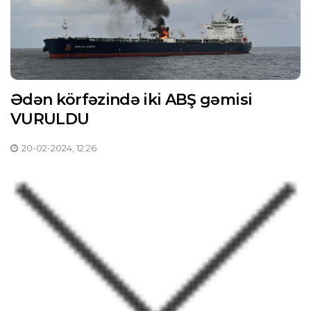
Ədən körfəzində iki ABŞ gəmisi
VURULDU
20-02-2024, 12:26