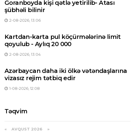
Goranboyda kişi qətlə yetirilib- Atası
şübhəli bilinir
2-08-2026, 13:06
Kartdan-karta pul köçürmələrinə limit
qoyulub - Aylıq 20 000
2-08-2026, 13:04
Azərbaycan daha iki ölkə vətəndaşlarına
vizasız rejim tətbiq edir
1-08-2026, 12:08
Təqvim
«
AVQUST 2026 »