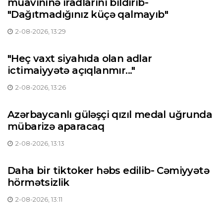
müavininə iradlarını bildirib-
"Dağıtmadığınız küçə qalmayıb"
2-08-2026, 13:29
"Heç vaxt siyahıda olan adlar
ictimaiyyətə açıqlanmır..."
2-08-2026, 13:26
Azərbaycanlı güləşçi qızıl medal uğrunda
mübarizə aparacaq
2-08-2026, 13:13
Daha bir tiktoker həbs edilib- Cəmiyyətə
hörmətsizlik
2-08-2026, 13:11