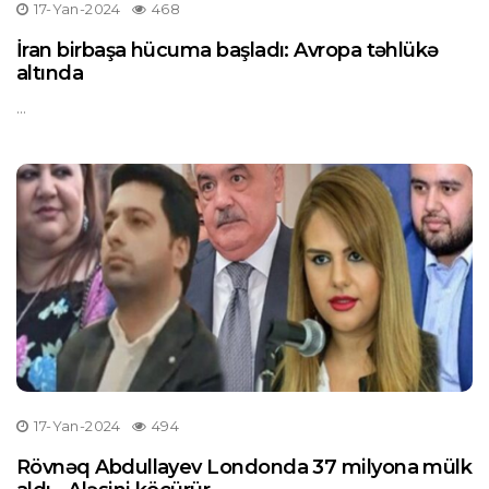
17-Yan-2024
468
İran birbaşa hücuma başladı: Avropa təhlükə
altında
...
17-Yan-2024
494
Rövnəq Abdullayev Londonda 37 milyona mülk