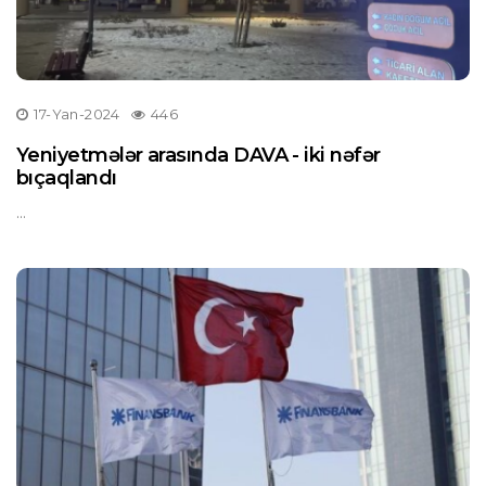
17-Yan-2024
446
Yeniyetmələr arasında DAVA - iki nəfər
bıçaqlandı
...