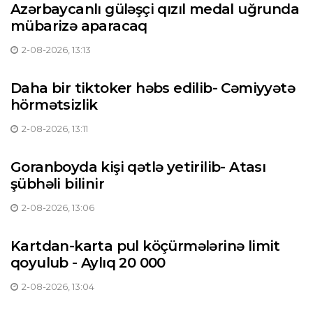
Azərbaycanlı güləşçi qızıl medal uğrunda
mübarizə aparacaq
2-08-2026, 13:13
Daha bir tiktoker həbs edilib- Cəmiyyətə
hörmətsizlik
2-08-2026, 13:11
Goranboyda kişi qətlə yetirilib- Atası
şübhəli bilinir
2-08-2026, 13:06
Kartdan-karta pul köçürmələrinə limit
qoyulub - Aylıq 20 000
2-08-2026, 13:04