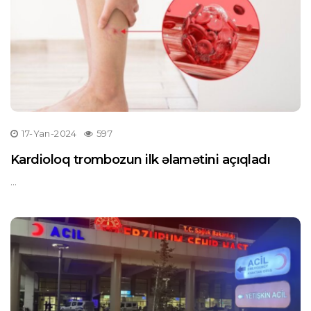
17-Yan-2024
597
Kardioloq trombozun ilk əlamətini açıqladı
...