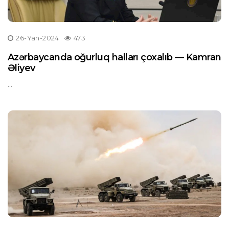
26-Yan-2024
473
Azərbaycanda oğurluq halları çoxalıb — Kamran
Əliyev
...