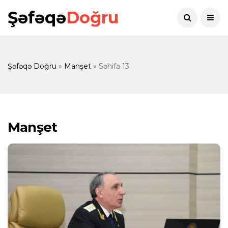
Şəfəqə
Doğru
Şəfəqə Doğru
»
Manşet
» Səhifə 13
Manşet