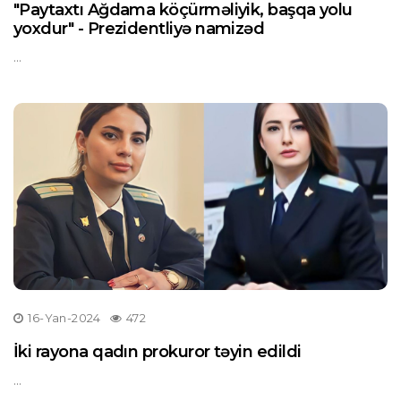
"Paytaxtı Ağdama köçürməliyik, başqa yolu
yoxdur" - Prezidentliyə namizəd
...
16-Yan-2024
472
İki rayona qadın prokuror təyin edildi
...