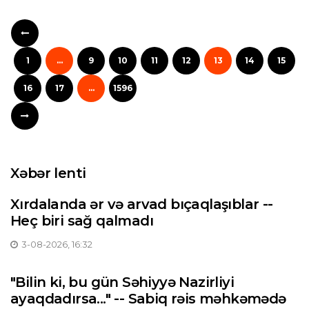
1
...
9
10
11
12
13
14
15
16
17
...
1596
Xəbər lenti
Xırdalanda ər və arvad bıçaqlaşıblar --
Heç biri sağ qalmadı
3-08-2026, 16:32
"Bilin ki, bu gün Səhiyyə Nazirliyi
ayaqdadırsa..." -- Sabiq rəis məhkəmədə