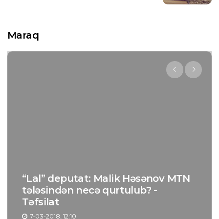
Maraq
S
“Lal” deputat: Malik Həsənov MTN
öh
tələsindən necə qurtulub? -
z
Təfsilat
ü
7-03-2018, 12:10