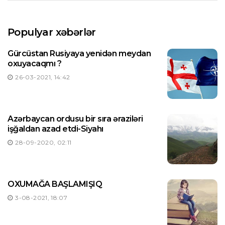
Populyar xəbərlər
Gürcüstan Rusiyaya yenidən meydan
oxuyacaqmı ?
26-03-2021, 14:42
Azərbaycan ordusu bir sıra əraziləri
işğaldan azad etdi-Siyahı
28-09-2020, 02:11
OXUMAĞA BAŞLAMIŞIQ
3-08-2021, 18:07