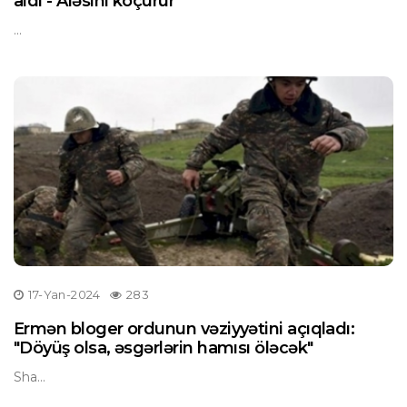
aldı - Aləsini köçürür
...
17-Yan-2024
283
Ermən bloger ordunun vəziyyətini açıqladı:
"Döyüş olsa, əsgərlərin hamısı öləcək"
Sha...