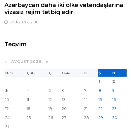
Azərbaycan daha iki ölkə vətəndaşlarına
vizasız rejim tətbiq edir
1-08-2026, 12:08
Təqvim
«
AVQUST 2026 »
B.E.
Ç.A.
Ç
C.A.
C
Ş
B
1
2
3
4
5
6
7
8
9
10
11
12
13
14
15
16
17
18
19
20
21
22
23
24
25
26
27
28
29
30
31