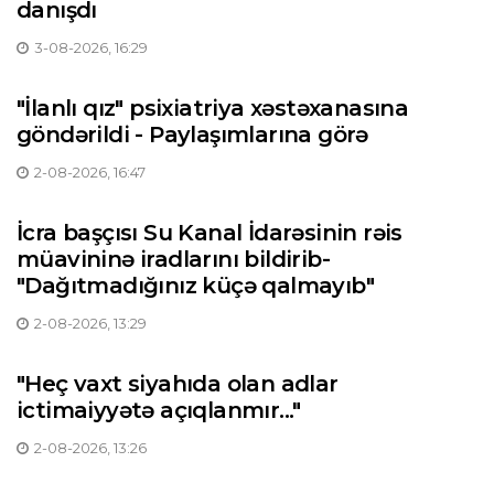
danışdı
3-08-2026, 16:29
"İlanlı qız" psixiatriya xəstəxanasına
göndərildi - Paylaşımlarına görə
2-08-2026, 16:47
İcra başçısı Su Kanal İdarəsinin rəis
müavininə iradlarını bildirib-
"Dağıtmadığınız küçə qalmayıb"
2-08-2026, 13:29
"Heç vaxt siyahıda olan adlar
ictimaiyyətə açıqlanmır..."
2-08-2026, 13:26