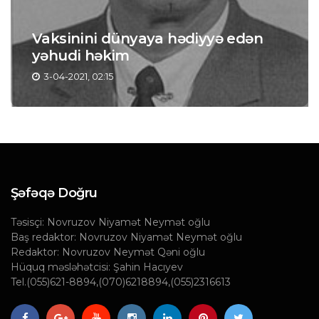
Vaksinini dünyaya hədiyyə edən
yəhudi həkim
3-04-2021, 02:15
Şəfəqə Doğru
Təsisçi: Novruzov Niyamət Neymət oğlu
Baş redaktor: Novruzov Niyamət Neymət oğlu
Redaktor: Novruzov Neymət Qəni oğlu
Hüquq məsləhətcisi: Şahin Hacıyev
Tel.(055)621-8894,(070)6218894,(055)2316613