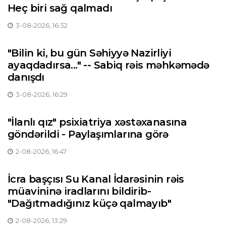
Heç biri sağ qalmadı
3-08-2026, 16:32
"Bilin ki, bu gün Səhiyyə Nazirliyi
ayaqdadırsa..." -- Sabiq rəis məhkəmədə
danışdı
3-08-2026, 16:29
"İlanlı qız" psixiatriya xəstəxanasına
göndərildi - Paylaşımlarına görə
2-08-2026, 16:47
İcra başçısı Su Kanal İdarəsinin rəis
müavininə iradlarını bildirib-
"Dağıtmadığınız küçə qalmayıb"
2-08-2026, 13:29