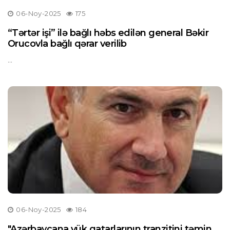
06-Noy-2025
175
“Tərtər işi” ilə bağlı həbs edilən general Bəkir
Orucovla bağlı qərar verilib
...
06-Noy-2025
184
"Azərbaycana yük qatarlarının tranzitini təmin