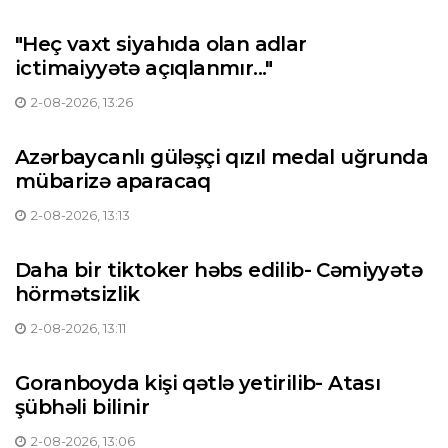
"Heç vaxt siyahıda olan adlar
ictimaiyyətə açıqlanmır..."
2-08-2026, 13:26
Azərbaycanlı güləşçi qızıl medal uğrunda
mübarizə aparacaq
2-08-2026, 13:13
Daha bir tiktoker həbs edilib- Cəmiyyətə
hörmətsizlik
2-08-2026, 13:11
Goranboyda kişi qətlə yetirilib- Atası
şübhəli bilinir
2-08-2026, 13:06