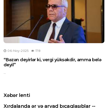
06-Noy-2025
178
“Bəzən deyirlər ki, vergi yüksəkdir, amma belə
deyil”
...
Xəbər lenti
Xırdalanda ər və arvad bıçaqlaşıblar --