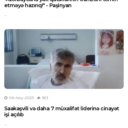
etməyə hazırıq!" - Paşinyan
...
06-Noy-2025
183
Saakaşvili və daha 7 müxalifət liderinə cinayət
işi açılıb
...