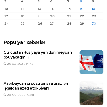
3
4
5
6
7
8
9
10
11
12
13
14
15
16
17
18
19
20
21
22
23
24
25
26
27
28
29
30
Populyar xəbərlər
Gürcüstan Rusiyaya yenidən meydan
oxuyacaqmı ?
26-03-2021, 14:42
Azərbaycan ordusu bir sıra əraziləri
işğaldan azad etdi-Siyahı
28-09-2020, 02:11