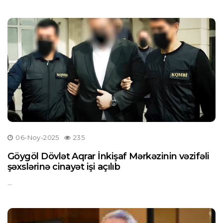
06-Noy-2025
235
Göygöl Dövlət Aqrar İnkişaf Mərkəzinin vəzifəli
şəxslərinə cinayət işi açılıb
...