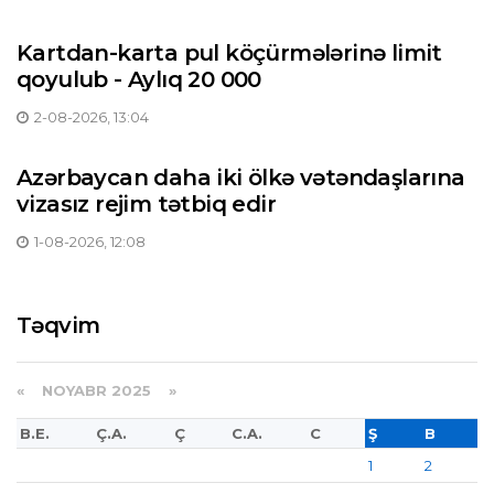
Kartdan-karta pul köçürmələrinə limit
qoyulub - Aylıq 20 000
2-08-2026, 13:04
Azərbaycan daha iki ölkə vətəndaşlarına
vizasız rejim tətbiq edir
1-08-2026, 12:08
Təqvim
«
NOYABR 2025
»
B.E.
Ç.A.
Ç
C.A.
C
Ş
B
1
2