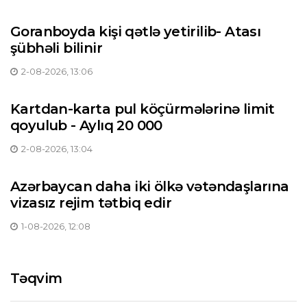
Goranboyda kişi qətlə yetirilib- Atası
şübhəli bilinir
2-08-2026, 13:06
Kartdan-karta pul köçürmələrinə limit
qoyulub - Aylıq 20 000
2-08-2026, 13:04
Azərbaycan daha iki ölkə vətəndaşlarına
vizasız rejim tətbiq edir
1-08-2026, 12:08
Təqvim