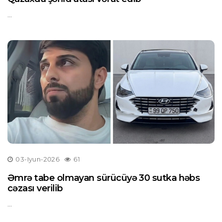
...
03-Iyun-2026
61
Əmrə tabe olmayan sürücüyə 30 sutka həbs
cəzası verilib
...