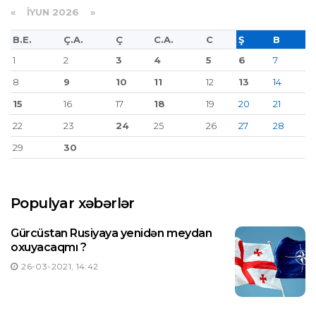
«
İYUN 2026
»
B.E.
Ç.A.
Ç
C.A.
C
Ş
B
1
2
3
4
5
6
7
8
9
10
11
12
13
14
15
16
17
18
19
20
21
22
23
24
25
26
27
28
29
30
Populyar xəbərlər
Gürcüstan Rusiyaya yenidən meydan
oxuyacaqmı ?
26-03-2021, 14:42