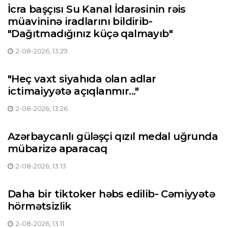
İcra başçısı Su Kanal İdarəsinin rəis
müavininə iradlarını bildirib-
"Dağıtmadığınız küçə qalmayıb"
2-08-2026, 13:29
"Heç vaxt siyahıda olan adlar
ictimaiyyətə açıqlanmır..."
2-08-2026, 13:26
Azərbaycanlı güləşçi qızıl medal uğrunda
mübarizə aparacaq
2-08-2026, 13:13
Daha bir tiktoker həbs edilib- Cəmiyyətə
hörmətsizlik
2-08-2026, 13:11