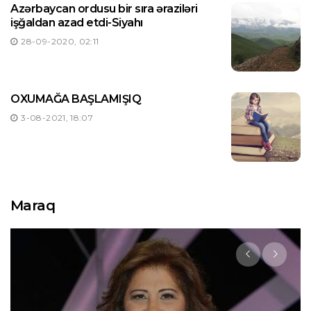
Azərbaycan ordusu bir sıra əraziləri
işğaldan azad etdi-Siyahı
28-09-2020, 02:11
OXUMAĞA BAŞLAMIŞIQ
3-08-2021, 18:07
Maraq