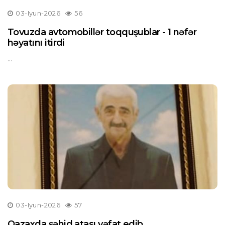
03-Iyun-2026
56
Tovuzda avtomobillər toqquşublar - 1 nəfər
həyatını itirdi
...
03-Iyun-2026
57
Qazaxda şəhid atası vəfat edib