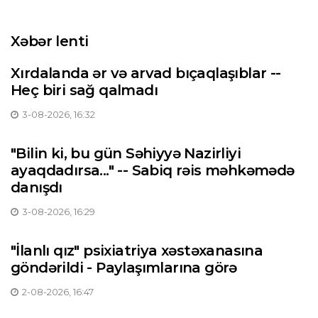
Xəbər lenti
Xırdalanda ər və arvad bıçaqlaşıblar --
Heç biri sağ qalmadı
3-08-2026, 16:32
"Bilin ki, bu gün Səhiyyə Nazirliyi
ayaqdadırsa..." -- Sabiq rəis məhkəmədə
danışdı
3-08-2026, 16:29
"İlanlı qız" psixiatriya xəstəxanasına
göndərildi - Paylaşımlarına görə
2-08-2026, 16:47