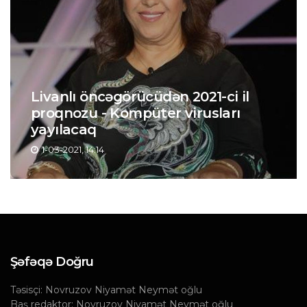
Livanlı öncəgörücüdən 2021-ci il
proqnozu - Kompüter virusları
yayılacaq
1-03-2021, 14:14
Şəfəqə Doğru
Təsisçi: Novruzov Niyamət Neymət oğlu
Baş redaktor: Novruzov Niyamət Neymət oğlu