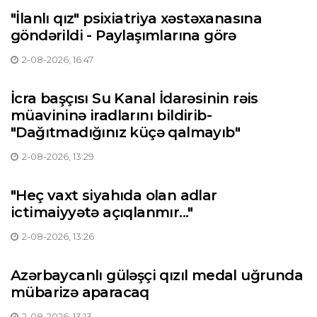
"İlanlı qız" psixiatriya xəstəxanasına
göndərildi - Paylaşımlarına görə
2-08-2026, 16:47
İcra başçısı Su Kanal İdarəsinin rəis
müavininə iradlarını bildirib-
"Dağıtmadığınız küçə qalmayıb"
2-08-2026, 13:29
"Heç vaxt siyahıda olan adlar
ictimaiyyətə açıqlanmır..."
2-08-2026, 13:26
Azərbaycanlı güləşçi qızıl medal uğrunda
mübarizə aparacaq
2-08-2026, 13:13