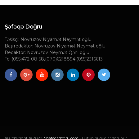
Şəfəqə Doğru
Təsisçi: Novruzov Niyamət Neymət oğlu
Baş redaktor: Novruzov Niyamət Neymət oğlu
Redaktor: Novruzov Neymət Qəni oğlu
Tel.(055)472-08-58,(070)6218894,(055)2316613
© Copyright © 2022.
Shafaqadogru.com
- Bütün hüquqlar qorunur.