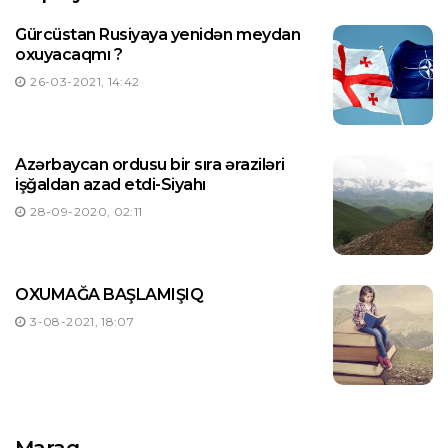
Gürcüstan Rusiyaya yenidən meydan
oxuyacaqmı ?
26-03-2021, 14:42
Azərbaycan ordusu bir sıra əraziləri
işğaldan azad etdi-Siyahı
28-09-2020, 02:11
OXUMAĞA BAŞLAMIŞIQ
3-08-2021, 18:07
Maraq