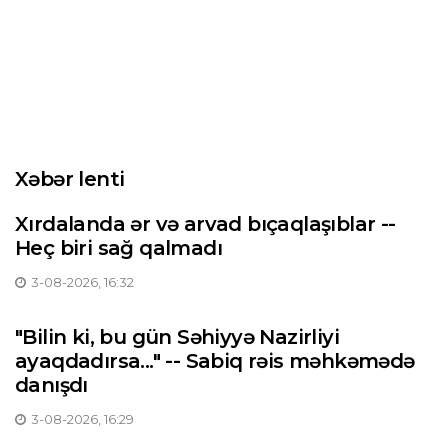
Xəbər lenti
Xırdalanda ər və arvad bıçaqlaşıblar --
Heç biri sağ qalmadı
3-08-2026, 16:32
"Bilin ki, bu gün Səhiyyə Nazirliyi
ayaqdadırsa..." -- Sabiq rəis məhkəmədə
danışdı
3-08-2026, 16:29