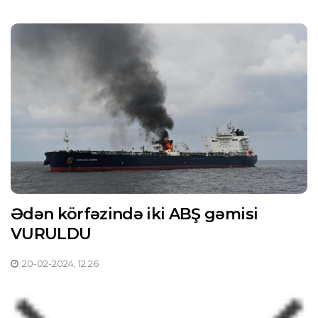
Ədən körfəzində iki ABŞ gəmisi
VURULDU
20-02-2024, 12:26