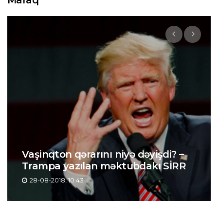
Vaşinqton qərarını niyə dəyişdi? –
Trampa yazılan məktubdakı SİRR
28-08-2018, 10:43