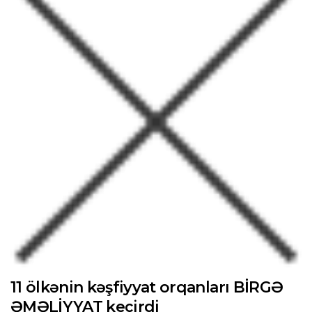
11 ölkənin kəşfiyyat orqanları BİRGƏ
ƏMƏLİYYAT keçirdi