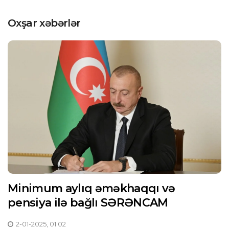
Oxşar xəbərlər
Minimum aylıq əməkhaqqı və
pensiya ilə bağlı SƏRƏNCAM
2-01-2025, 01:02