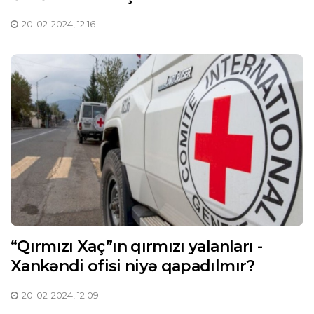
20-02-2024, 12:16
“Qırmızı Xaç”ın qırmızı yalanları -
Xankəndi ofisi niyə qapadılmır?
20-02-2024, 12:09