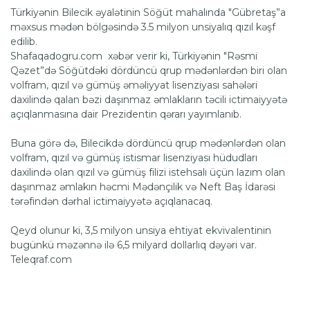
Türkiyənin Bilecik əyalətinin Söğüt mahalında "Gübretaş”a
məxsus mədən bölgəsində 3.5 milyon unsiyalıq qızıl kəşf
edilib.
Shafaqadogru.com xəbər verir ki, Türkiyənin "Rəsmi
Qəzet”də Söğütdəki dördüncü qrup mədənlərdən biri olan
volfram, qızıl və gümüş əməliyyat lisenziyası sahələri
daxilində qalan bəzi daşınmaz əmlakların təcili ictimaiyyətə
açıqlanmasına dair Prezidentin qərarı yayımlanıb.
Buna görə də, Bilecikdə dördüncü qrup mədənlərdən olan
volfram, qızıl və gümüş istismar lisenziyası hüdudları
daxilində olan qızıl və gümüş filizi istehsalı üçün lazım olan
daşınmaz əmlakın həcmi Mədənçilik və Neft Baş İdarəsi
tərəfindən dərhal ictimaiyyətə açıqlanacaq.
Qeyd olunur ki, 3,5 milyon unsiya ehtiyat ekvivalentinin
bugünkü məzənnə ilə 6,5 milyard dollarlıq dəyəri var.
Teleqraf.com