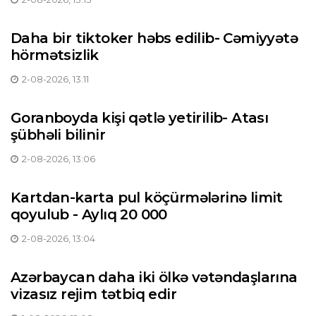
Daha bir tiktoker həbs edilib- Cəmiyyətə
hörmətsizlik
2-08-2026, 13:11
Goranboyda kişi qətlə yetirilib- Atası
şübhəli bilinir
2-08-2026, 13:06
Kartdan-karta pul köçürmələrinə limit
qoyulub - Aylıq 20 000
2-08-2026, 13:04
Azərbaycan daha iki ölkə vətəndaşlarına
vizasız rejim tətbiq edir