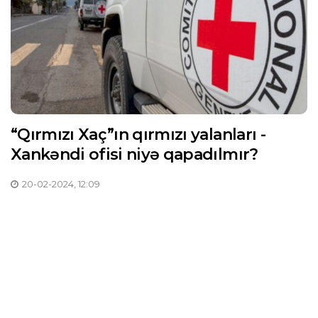
“Qırmızı Xaç”ın qırmızı yalanları -
Xankəndi ofisi niyə qapadılmır?
20-02-2024, 12:09