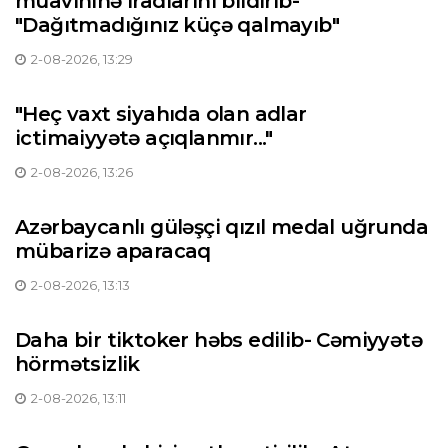
müavininə iradlarını bildirib-
"Dağıtmadığınız küçə qalmayıb"
2-08-2026, 13:29
"Heç vaxt siyahıda olan adlar
ictimaiyyətə açıqlanmır..."
2-08-2026, 13:26
Azərbaycanlı güləşçi qızıl medal uğrunda
mübarizə aparacaq
2-08-2026, 13:13
Daha bir tiktoker həbs edilib- Cəmiyyətə
hörmətsizlik
2-08-2026, 13:11