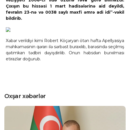
vəziyyəti 2008-ci ildə özünə rəva görə bilməzdi.
Çıxışın bu hissəsi 1 mart hadisələrinə aid deyildi,
fevralın 23-nə və 0038 saylı məxfi əmrə adi idi”-vəkil
bildirib.
Xəbər verildiyi kimi Robert Köçəryan ötən həftə Apellyasiya
məhkəməsinin qərarı ilə sərbəst buraxılıb, barəsində seçilmiş
qətimkan tədbiri dəyişdirilib. Onun həbsdən burxılması
etirazlar doğurub.
Oxşar xəbərlər