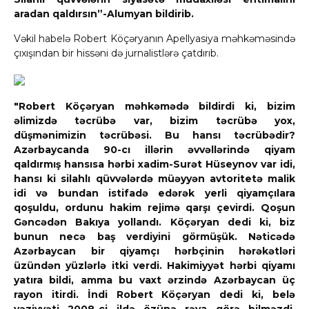
aradan qaldırsın”-Alumyan bildirib.
Vəkil habelə Robert Köçəryanın Apellyasiya məhkəməsində
çıxışından bir hissəni də jurnalistlərə çatdırıb.
"Robert Köçəryan məhkəmədə bildirdi ki, bizim
əlimizdə təcrübə var, bizim təcrübə yox,
düşmənimizin təcrübəsi. Bu hansı təcrübədir?
Azərbaycanda 90-cı illərin əvvəllərində qiyam
qaldırmış hansısa hərbi xadim-Surət Hüseynov var idi,
hansı ki silahlı qüvvələrdə müəyyən avtoritetə malik
idi və bundan istifadə edərək yerli qiyamçılara
qoşuldu, ordunu hakim rejimə qarşı çevirdi. Qoşun
Gəncədən Bakıya yollandı. Köçəryan dedi ki, biz
bunun necə baş verdiyini görmüşük. Nəticədə
Azərbaycan bir qiyamçı hərbçinin hərəkətləri
üzündən yüzlərlə itki verdi. Hakimiyyət hərbi qiyamı
yatıra bildi, amma bu vaxt ərzində Azərbaycan üç
rayon itirdi. İndi Robert Köçəryan dedi ki, belə