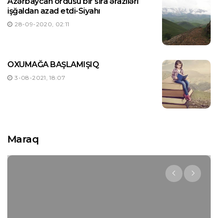
Azərbaycan ordusu bir sıra əraziləri
işğaldan azad etdi-Siyahı
28-09-2020, 02:11
OXUMAĞA BAŞLAMIŞIQ
3-08-2021, 18:07
Maraq