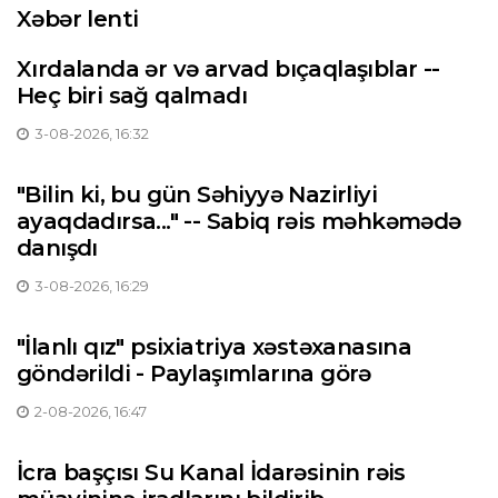
Xəbər lenti
Xırdalanda ər və arvad bıçaqlaşıblar --
Heç biri sağ qalmadı
3-08-2026, 16:32
"Bilin ki, bu gün Səhiyyə Nazirliyi
ayaqdadırsa..." -- Sabiq rəis məhkəmədə
danışdı
3-08-2026, 16:29
"İlanlı qız" psixiatriya xəstəxanasına
göndərildi - Paylaşımlarına görə
2-08-2026, 16:47
İcra başçısı Su Kanal İdarəsinin rəis