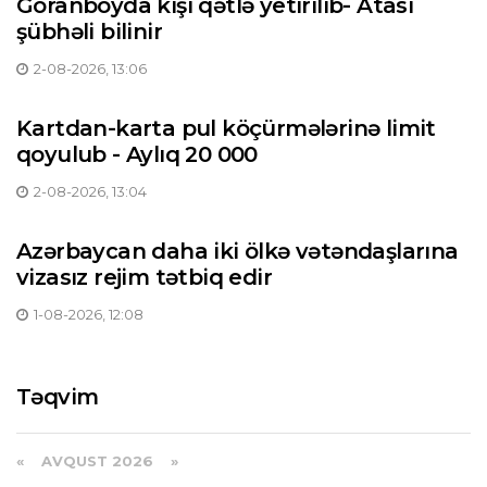
Goranboyda kişi qətlə yetirilib- Atası
şübhəli bilinir
2-08-2026, 13:06
Kartdan-karta pul köçürmələrinə limit
qoyulub - Aylıq 20 000
2-08-2026, 13:04
Azərbaycan daha iki ölkə vətəndaşlarına
vizasız rejim tətbiq edir
1-08-2026, 12:08
Təqvim
«
AVQUST 2026 »