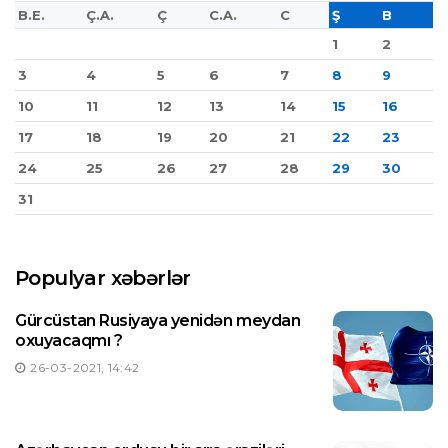
B.E.
Ç.A.
Ç
C.A.
C
Ş
B
1
2
3
4
5
6
7
8
9
10
11
12
13
14
15
16
17
18
19
20
21
22
23
24
25
26
27
28
29
30
31
Populyar xəbərlər
Gürcüstan Rusiyaya yenidən meydan
oxuyacaqmı ?
26-03-2021, 14:42