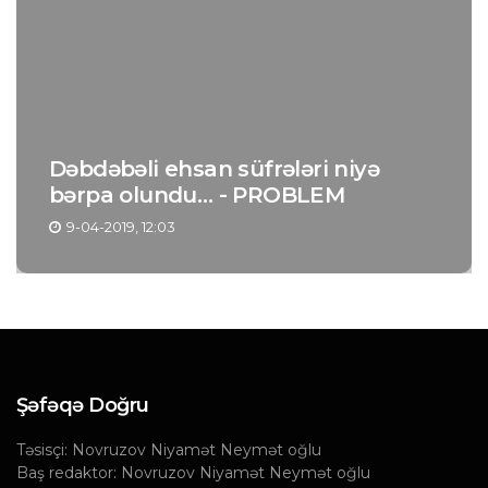
Dəbdəbəli ehsan süfrələri niyə
bərpa olundu… - PROBLEM
9-04-2019, 12:03
Şəfəqə Doğru
Təsisçi: Novruzov Niyamət Neymət oğlu
Baş redaktor: Novruzov Niyamət Neymət oğlu