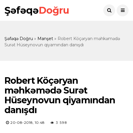
Şəfəqə
Doğru
Şəfəqə Doğru
»
Manşet
» Robert Köçəryan məhkəmədə
Surət Hüseynovun qiyamından danışdı
Robert Köçəryan
məhkəmədə Surət
Hüseynovun qiyamından
danışdı
20-08-2018, 10:48
3 598