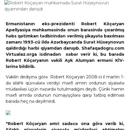
Ermənistanın eks-prezidenti Robert Köçəryan
Apellyasiya məhkəməsində onun barəsində çıxarılmış
həbs qətimkan tədbirindən verilmiş şikayətə baxılması
zamanı 1993-cü ildə Azərbaycanda Surət Hüseynovun
qaldırdığı hərbi qiyamdan danışıb. Shafaqadogru.com
Virtualaz.orga isdinadən xəbər verir ki, bu barədə
Robert Köçəryanın vəkili Ayk Alumyan erməni KİV-
lərinə bildirib.
Vəkilin dediyinə görə Robert Köçəryan 2008-ci il martın 1-
də silahlı qüvvələrə verdiyi məxfi əmrin ordunun siyasətə
müdaxiləsi üçün nəzərdə tutulmadığını deyib. Çünki həmin
məxfi əmrdə ordunun nümayişçilərə qarşı tətbiq edilməsi
barədə heç nə deyilmirdi.
"Robert Köçəryan əmri sadəcə ona görə verib ki,
Silahlı qüvvələrin siyasətə müdaxiləsi ehtimalını