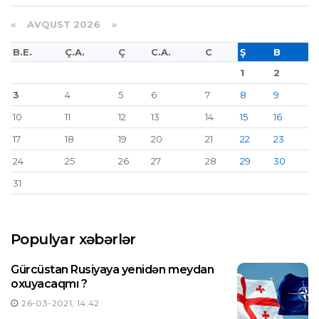
«
AVQUST 2026 »
B.E.
Ç.A.
Ç
C.A.
C
Ş
B
1
2
3
4
5
6
7
8
9
10
11
12
13
14
15
16
17
18
19
20
21
22
23
24
25
26
27
28
29
30
31
Populyar xəbərlər
Gürcüstan Rusiyaya yenidən meydan
oxuyacaqmı ?
26-03-2021, 14:42