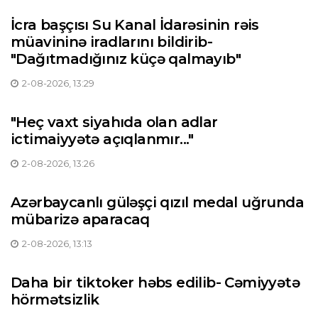
İcra başçısı Su Kanal İdarəsinin rəis
müavininə iradlarını bildirib-
"Dağıtmadığınız küçə qalmayıb"
2-08-2026, 13:29
"Heç vaxt siyahıda olan adlar
ictimaiyyətə açıqlanmır..."
2-08-2026, 13:26
Azərbaycanlı güləşçi qızıl medal uğrunda
mübarizə aparacaq
2-08-2026, 13:13
Daha bir tiktoker həbs edilib- Cəmiyyətə
hörmətsizlik