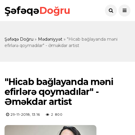
Şəfəqə
Doğru
Şəfəqə Doğru
»
Mədəniyyət
» "Hicab bağlayanda məni
efirlərə qoymadılar" - Əməkdar artist
"Hicab bağlayanda məni
efirlərə qoymadılar" -
Əməkdar artist
29-11-2018, 13:16
2 800