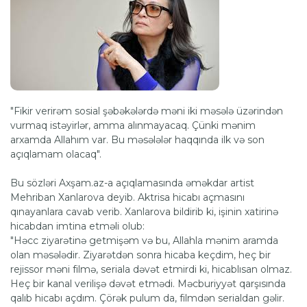
"Fikir verirəm sosial şəbəkələrdə məni iki məsələ üzərindən
vurmaq istəyirlər, amma alınmayacaq. Çünki mənim
arxamda Allahım var. Bu məsələlər haqqında ilk və son
açıqlamam olacaq".
Bu sözləri Axşam.az-a açıqlamasında əməkdar artist
Mehriban Xanlarova deyib. Aktrisa hicabı açmasını
qınayanlara cavab verib. Xanlarova bildirib ki, işinin xatirinə
hicabdan imtina etməli olub:
"Həcc ziyarətinə getmişəm və bu, Allahla mənim aramda
olan məsələdir. Ziyarətdən sonra hicaba keçdim, heç bir
rejissor məni filmə, seriala dəvət etmirdi ki, hicablısan olmaz.
Heç bir kanal verilişə dəvət etmədi. Məcburiyyət qarşısında
qalıb hicabı açdım. Çörək pulum da, filmdən serialdan gəlir.