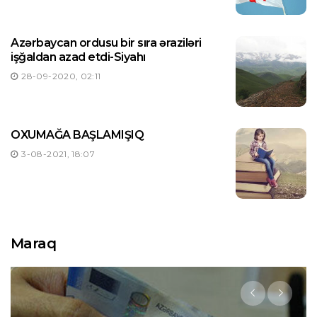
Azərbaycan ordusu bir sıra əraziləri
işğaldan azad etdi-Siyahı
28-09-2020, 02:11
OXUMAĞA BAŞLAMIŞIQ
3-08-2021, 18:07
Maraq