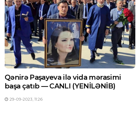
Qənirə Paşayeva ilə vida mərasimi
başa çatıb — CANLI (YENİLƏNİB)
29-09-2023, 11:26