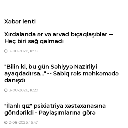
Xəbər lenti
Xırdalanda ər və arvad bıçaqlaşıblar --
Heç biri sağ qalmadı
3-08-2026, 16:32
"Bilin ki, bu gün Səhiyyə Nazirliyi
ayaqdadırsa..." -- Sabiq rəis məhkəmədə
danışdı
3-08-2026, 16:29
"İlanlı qız" psixiatriya xəstəxanasına
göndərildi - Paylaşımlarına görə
2-08-2026, 16:47