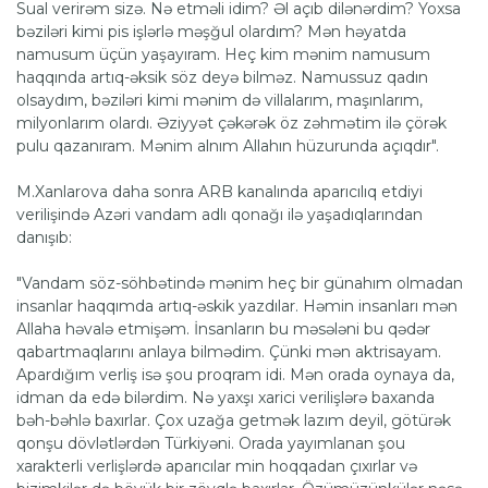
Sual verirəm sizə. Nə etməli idim? Əl açıb dilənərdim? Yoxsa
bəziləri kimi pis işlərlə məşğul olardım? Mən həyatda
namusum üçün yaşayıram. Heç kim mənim namusum
haqqında artıq-əksik söz deyə bilməz. Namussuz qadın
olsaydım, bəziləri kimi mənim də villalarım, maşınlarım,
milyonlarım olardı. Əziyyət çəkərək öz zəhmətim ilə çörək
pulu qazanıram. Mənim alnım Allahın hüzurunda açıqdır".
M.Xanlarova daha sonra ARB kanalında aparıcılıq etdiyi
verilişində Azəri vandam adlı qonağı ilə yaşadıqlarından
danışıb:
"Vandam söz-söhbətində mənim heç bir günahım olmadan
insanlar haqqımda artıq-əskik yazdılar. Həmin insanları mən
Allaha həvalə etmişəm. İnsanların bu məsələni bu qədər
qabartmaqlarını anlaya bilmədim. Çünki mən aktrisayam.
Apardığım verliş isə şou proqram idi. Mən orada oynaya da,
idman da edə bilərdim. Nə yaxşı xarici verilişlərə baxanda
bəh-bəhlə baxırlar. Çox uzağa getmək lazım deyil, götürək
qonşu dövlətlərdən Türkiyəni. Orada yayımlanan şou
xarakterli verlişlərdə aparıcılar min hoqqadan çıxırlar və