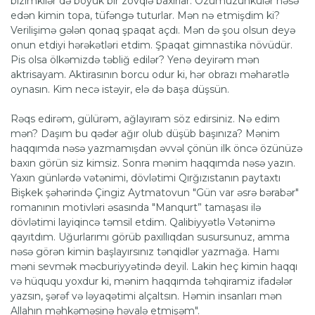
bizimkilər də böyük bir zövqlə baxırlar. Özümüzünkülər nəsə
edən kimin topa, tüfəngə tuturlar. Mən nə etmişdim ki?
Verilişimə gələn qonaq şpaqat açdı. Mən də şou olsun deyə
onun etdiyi hərəkətləri etdim. Şpaqat gimnastika növüdür.
Pis olsa ölkəmizdə təbliğ edilər? Yenə deyirəm mən
aktrisayam. Aktirasının borcu odur ki, hər obrazı məharətlə
oynasın. Kim necə istəyir, elə də başa düşsün.
Rəqs edirəm, gülürəm, ağlayıram söz edirsiniz. Nə edim
mən? Daşım bu qədər ağır olub düşüb başınıza? Mənim
haqqımda nəsə yazmamışdan əvvəl çönün ilk öncə özünüzə
baxın görün siz kimsiz. Sonra mənim haqqımda nəsə yazın.
Yaxın günlərdə vətənimi, dövlətimi Qırğızıstanın paytaxtı
Bişkek şəhərində Çingiz Aytmatovun "Gün var əsrə bərabər"
romanının motivləri əsasında "Manqurt” tamaşası ilə
dövlətimi layiqincə təmsil etdim. Qalibiyyətlə Vətənimə
qayıtdım. Uğurlarımı görüb paxıllıqdan susursunuz, amma
nəsə görən kimin başlayırsınız tənqidlər yazmağa. Hamı
məni sevmək məcburiyyətində deyil. Lakin heç kimin haqqı
və hüququ yoxdur ki, mənim haqqımda təhqiramiz ifadələr
yazsın, şərəf və ləyaqətimi alçaltsın. Həmin insanları mən
Allahın məhkəməsinə həvalə etmişəm".