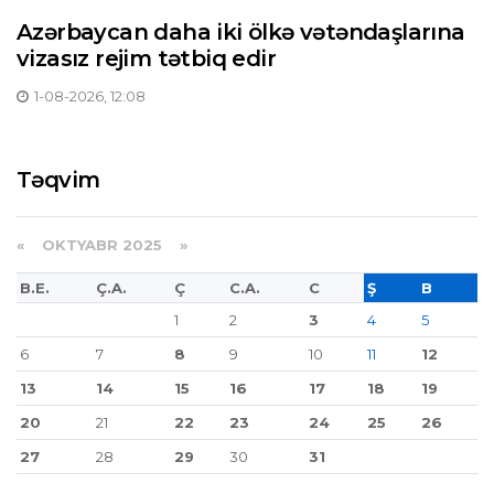
Azərbaycan daha iki ölkə vətəndaşlarına
vizasız rejim tətbiq edir
1-08-2026, 12:08
Təqvim
«
OKTYABR 2025
»
B.E.
Ç.A.
Ç
C.A.
C
Ş
B
1
2
3
4
5
6
7
8
9
10
11
12
13
14
15
16
17
18
19
20
21
22
23
24
25
26
27
28
29
30
31