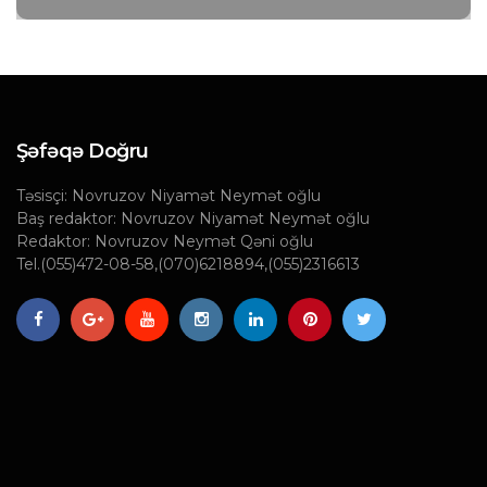
Şəfəqə Doğru
Təsisçi: Novruzov Niyamət Neymət oğlu
Baş redaktor: Novruzov Niyamət Neymət oğlu
Redaktor: Novruzov Neymət Qəni oğlu
Tel.(055)472-08-58,(070)6218894,(055)2316613