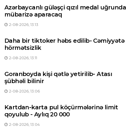
Azərbaycanlı güləşçi qızıl medal uğrunda
mübarizə aparacaq
2-08-2026, 13:13
Daha bir tiktoker həbs edilib- Cəmiyyətə
hörmətsizlik
2-08-2026, 13:11
Goranboyda kişi qətlə yetirilib- Atası
şübhəli bilinir
2-08-2026, 13:06
Kartdan-karta pul köçürmələrinə limit
qoyulub - Aylıq 20 000
2-08-2026, 13:04