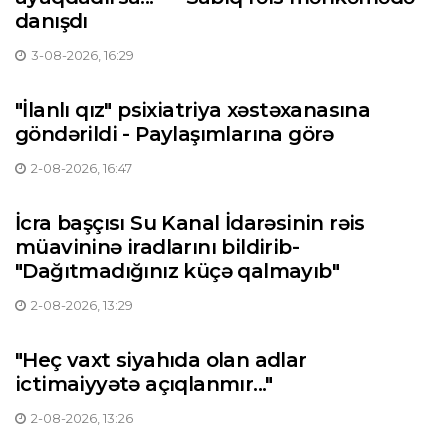
danışdı
3-08-2026, 16:29
"İlanlı qız" psixiatriya xəstəxanasına
göndərildi - Paylaşımlarına görə
2-08-2026, 16:47
İcra başçısı Su Kanal İdarəsinin rəis
müavininə iradlarını bildirib-
"Dağıtmadığınız küçə qalmayıb"
2-08-2026, 13:29
"Heç vaxt siyahıda olan adlar
ictimaiyyətə açıqlanmır..."
2-08-2026, 13:26