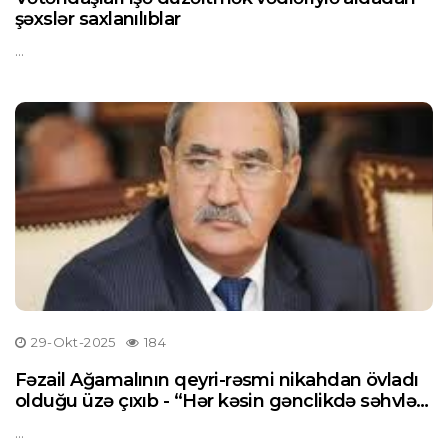
şəxslər saxlanılıblar
...
29-Okt-2025
184
Fəzail Ağamalının qeyri-rəsmi nikahdan övladı
olduğu üzə çıxıb - “Hər kəsin gənclikdə səhvləri
ola bilər..."
...