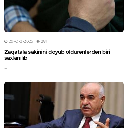
29-Okt-2025
281
Zaqatala sakinini döyüb öldürənlərdən biri
saxlanılıb
...