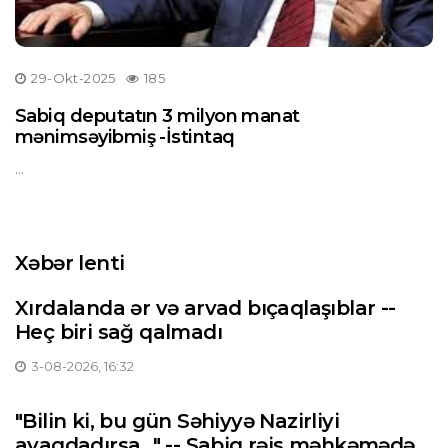
29-Okt-2025
185
Sabiq deputatın 3 milyon manat
mənimsəyibmiş -İstintaq
...
Xəbər lenti
Xırdalanda ər və arvad bıçaqlaşıblar --
Heç biri sağ qalmadı
3-08-2026, 16:32
"Bilin ki, bu gün Səhiyyə Nazirliyi
ayaqdadırsa..." -- Sabiq rəis məhkəmədə