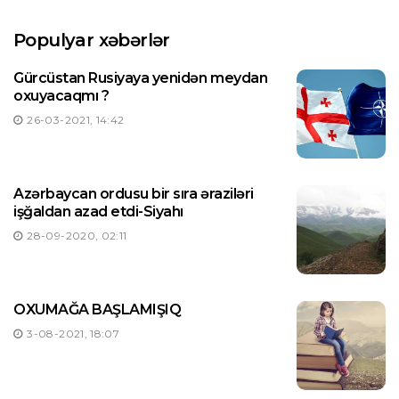
Populyar xəbərlər
Gürcüstan Rusiyaya yenidən meydan
oxuyacaqmı ?
26-03-2021, 14:42
Azərbaycan ordusu bir sıra əraziləri
işğaldan azad etdi-Siyahı
28-09-2020, 02:11
OXUMAĞA BAŞLAMIŞIQ
3-08-2021, 18:07