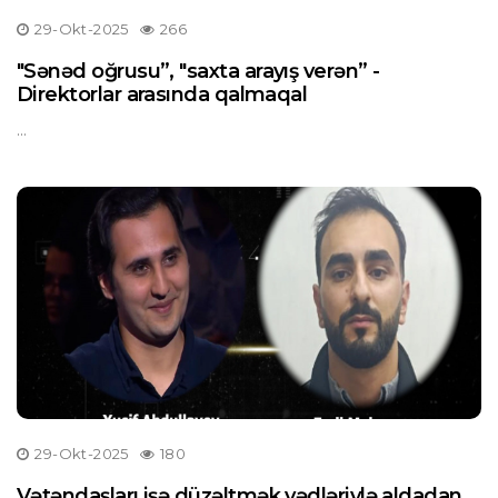
29-Okt-2025
266
"Sənəd oğrusu”, "saxta arayış verən” -
Direktorlar arasında qalmaqal
...
29-Okt-2025
180
Vətəndaşları işə düzəltmək vədləriylə aldadan