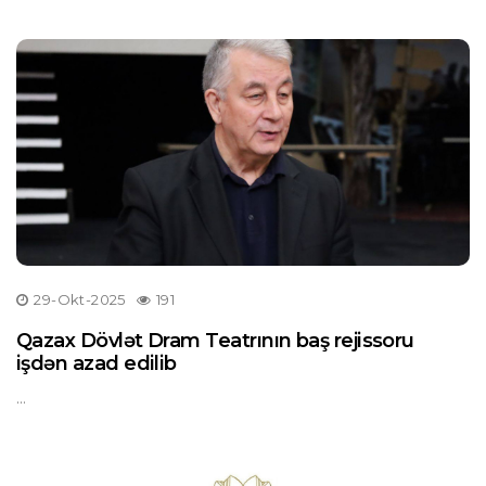
29-Okt-2025
191
Qazax Dövlət Dram Teatrının baş rejissoru
işdən azad edilib
...