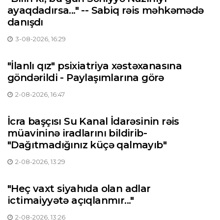
ayaqdadırsa..." -- Sabiq rəis məhkəmədə
danışdı
3-08-2026, 16:29
"İlanlı qız" psixiatriya xəstəxanasına
göndərildi - Paylaşımlarına görə
2-08-2026, 16:47
İcra başçısı Su Kanal İdarəsinin rəis
müavininə iradlarını bildirib-
"Dağıtmadığınız küçə qalmayıb"
2-08-2026, 13:29
"Heç vaxt siyahıda olan adlar
ictimaiyyətə açıqlanmır..."
2-08-2026, 13:26