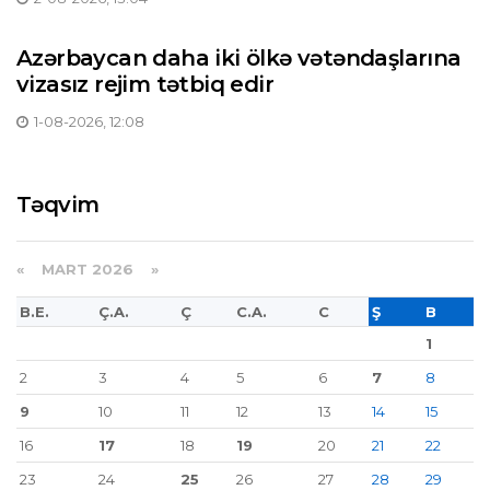
Azərbaycan daha iki ölkə vətəndaşlarına
vizasız rejim tətbiq edir
1-08-2026, 12:08
Təqvim
«
MART 2026
»
B.E.
Ç.A.
Ç
C.A.
C
Ş
B
1
2
3
4
5
6
7
8
9
10
11
12
13
14
15
16
17
18
19
20
21
22
23
24
25
26
27
28
29