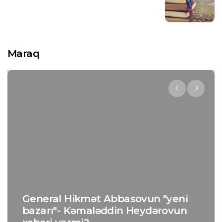
Maraq
General Hikmət Abbasovun "yeni
bazarı"- Kəmaləddin Heydərovun