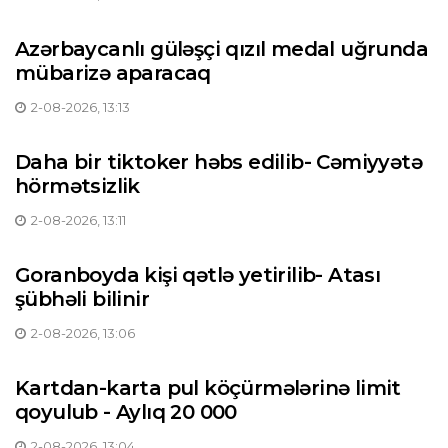
Azərbaycanlı güləşçi qızıl medal uğrunda
mübarizə aparacaq
2-08-2026, 13:13
Daha bir tiktoker həbs edilib- Cəmiyyətə
hörmətsizlik
2-08-2026, 13:11
Goranboyda kişi qətlə yetirilib- Atası
şübhəli bilinir
2-08-2026, 13:06
Kartdan-karta pul köçürmələrinə limit
qoyulub - Aylıq 20 000
2-08-2026, 13:04