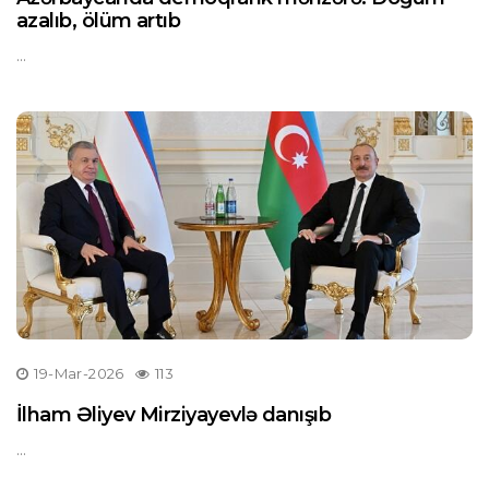
azalıb, ölüm artıb
...
19-Mar-2026
113
İlham Əliyev Mirziyayevlə danışıb
...