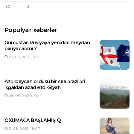
30
31
Populyar xəbərlər
Gürcüstan Rusiyaya yenidən meydan
oxuyacaqmı ?
26-03-2021, 14:42
Azərbaycan ordusu bir sıra əraziləri
işğaldan azad etdi-Siyahı
28-09-2020, 02:11
OXUMAĞA BAŞLAMIŞIQ
3-08-2021, 18:07