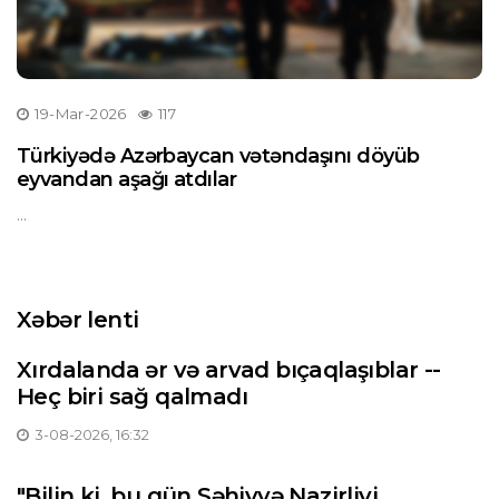
19-Mar-2026
117
Türkiyədə Azərbaycan vətəndaşını döyüb
eyvandan aşağı atdılar
...
Xəbər lenti
Xırdalanda ər və arvad bıçaqlaşıblar --
Heç biri sağ qalmadı
3-08-2026, 16:32
"Bilin ki, bu gün Səhiyyə Nazirliyi