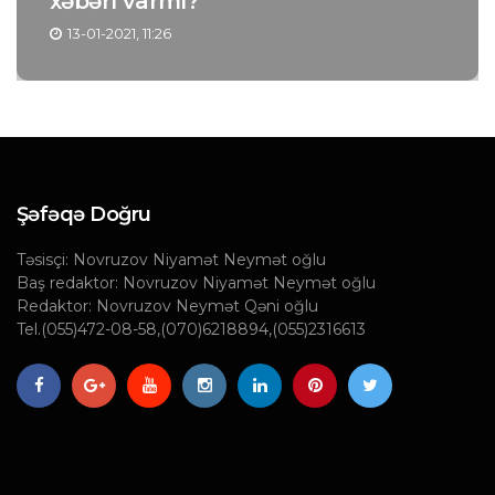
xəbəri varmi?
13-01-2021, 11:26
Şəfəqə Doğru
Təsisçi: Novruzov Niyamət Neymət oğlu
Baş redaktor: Novruzov Niyamət Neymət oğlu
Redaktor: Novruzov Neymət Qəni oğlu
Tel.(055)472-08-58,(070)6218894,(055)2316613