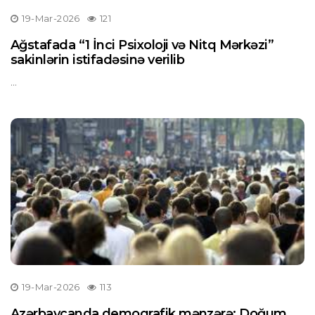
19-Mar-2026
121
Ağstafada “1 İnci Psixoloji və Nitq Mərkəzi”
sakinlərin istifadəsinə verilib
...
19-Mar-2026
113
Azərbaycanda demoqrafik mənzərə: Doğum