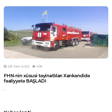
28-Sen-2023
418
FHN-nin xüsusi təyinatlıları Xankəndidə
fəaliyyətə BAŞLADI
...