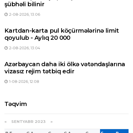
şübhəli bilinir
2-08-2026, 13:06
Kartdan-karta pul köçürmələrinə limit
qoyulub - Aylıq 20 000
2-08-2026, 13:04
Azərbaycan daha iki ölkə vətəndaşlarına
vizasız rejim tətbiq edir
1-08-2026, 12:08
Təqvim
«
SENTYABR 2023
»