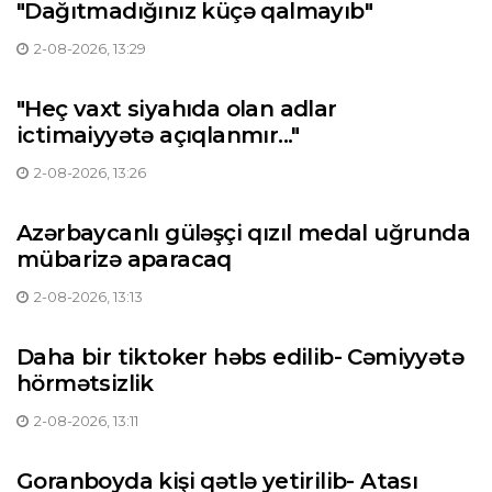
"Dağıtmadığınız küçə qalmayıb"
2-08-2026, 13:29
"Heç vaxt siyahıda olan adlar
ictimaiyyətə açıqlanmır..."
2-08-2026, 13:26
Azərbaycanlı güləşçi qızıl medal uğrunda
mübarizə aparacaq
2-08-2026, 13:13
Daha bir tiktoker həbs edilib- Cəmiyyətə
hörmətsizlik
2-08-2026, 13:11
Goranboyda kişi qətlə yetirilib- Atası