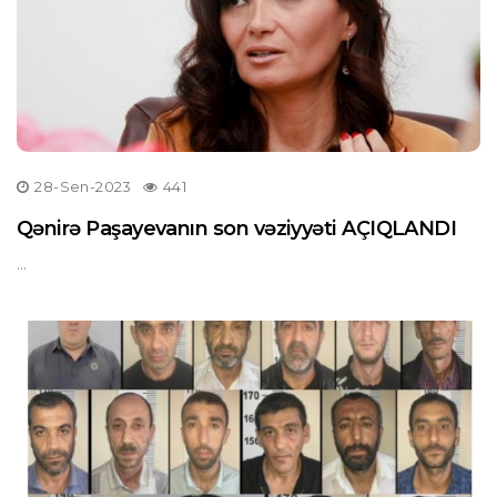
28-Sen-2023
441
Qənirə Paşayevanın son vəziyyəti AÇIQLANDI
...