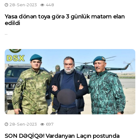
28-Sen-2023
448
Yasa dönən toya görə 3 günlük matəm elan
edildi
...
28-Sen-2023
697
SON DƏQİQƏ! Vardanyan Laçın postunda