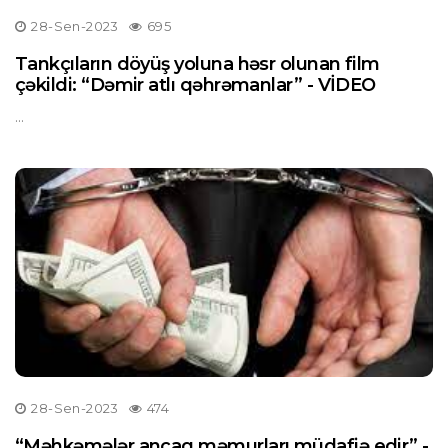
28-Sen-2023
695
Tankçıların döyüş yoluna həsr olunan film
çəkildi: “Dəmir atlı qəhrəmanlar” - VİDEO
...
28-Sen-2023
474
“Məhkəmələr ancaq məmurları müdafiə edir” -