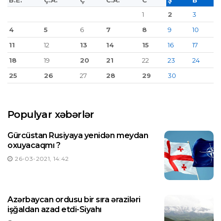
B.E.
Ç.A.
Ç
C.A.
C
Ş
B
1
2
3
4
5
6
7
8
9
10
11
12
13
14
15
16
17
18
19
20
21
22
23
24
25
26
27
28
29
30
Populyar xəbərlər
Gürcüstan Rusiyaya yenidən meydan
oxuyacaqmı ?
26-03-2021, 14:42
Azərbaycan ordusu bir sıra əraziləri
işğaldan azad etdi-Siyahı