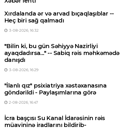
Xəbər lenti
Xırdalanda ər və arvad bıçaqlaşıblar --
Heç biri sağ qalmadı
3-08-2026, 16:32
"Bilin ki, bu gün Səhiyyə Nazirliyi
ayaqdadırsa..." -- Sabiq rəis məhkəmədə
danışdı
3-08-2026, 16:29
"İlanlı qız" psixiatriya xəstəxanasına
göndərildi - Paylaşımlarına görə
2-08-2026, 16:47
İcra başçısı Su Kanal İdarəsinin rəis
müavininə iradlarını bildirib-