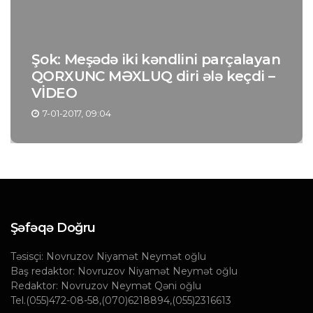
Şok: Meşədə iki kəndlini parçalayan
QORXUNC MƏXLUQ diri ələ keçdi –
VİDEO
7-01-2017, 09:04
Şəfəqə Doğru
Təsisçi: Novruzov Niyamət Neymət oğlu
Baş redaktor: Novruzov Niyamət Neymət oğlu
Redaktor: Novruzov Neymət Qəni oğlu
Tel.(055)472-08-58,(070)6218894,(055)2316613