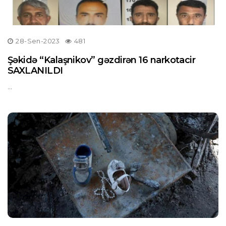
28-Sen-2023
481
Şəkidə “Kalaşnikov” gəzdirən 16 narkotacir
SAXLANILDI
...