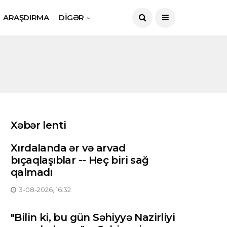
ARAŞDIRMA
DİGƏR
Xəbər lenti
Xırdalanda ər və arvad
bıçaqlaşıblar -- Heç biri sağ
qalmadı
3-08-2026, 16:32
"Bilin ki, bu gün Səhiyyə Nazirliyi