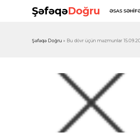
Şəfəqə
Doğru
ƏSAS SƏHİF
Şəfəqə Doğru
» Bu dövr üçün məzmunlar 15.09.2