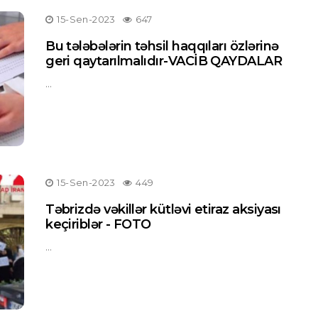
15-Sen-2023
647
Bu tələbələrin təhsil haqqıları özlərinə
geri qaytarılmalıdır-VACİB QAYDALAR
...
15-Sen-2023
449
Təbrizdə vəkillər kütləvi etiraz aksiyası
keçiriblər - FOTO
...