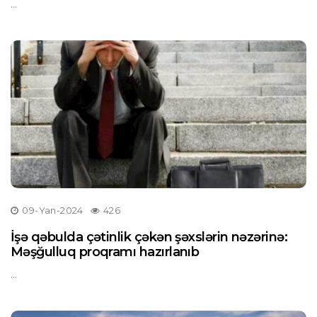
...
09-Yan-2024
426
İşə qəbulda çətinlik çəkən şəxslərin nəzərinə:
Məşğulluq proqramı hazırlanıb
...