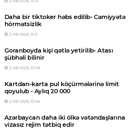
2-08-2026, 13:13
Daha bir tiktoker həbs edilib- Cəmiyyətə
hörmətsizlik
2-08-2026, 13:11
Goranboyda kişi qətlə yetirilib- Atası
şübhəli bilinir
2-08-2026, 13:06
Kartdan-karta pul köçürmələrinə limit
qoyulub - Aylıq 20 000
2-08-2026, 13:04
Azərbaycan daha iki ölkə vətəndaşlarına
vizasız rejim tətbiq edir