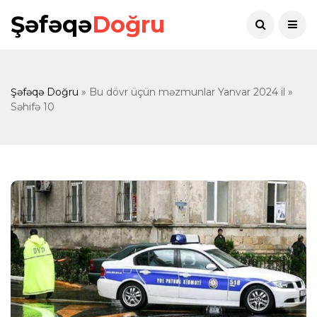
Şəfəqə
Doğru
Şəfəqə Doğru
» Bu dövr üçün məzmunlar Yanvar 2024 il »
Səhifə 10