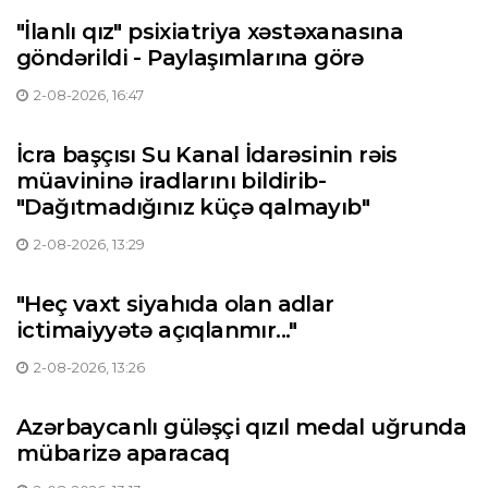
"İlanlı qız" psixiatriya xəstəxanasına
göndərildi - Paylaşımlarına görə
2-08-2026, 16:47
İcra başçısı Su Kanal İdarəsinin rəis
müavininə iradlarını bildirib-
"Dağıtmadığınız küçə qalmayıb"
2-08-2026, 13:29
"Heç vaxt siyahıda olan adlar
ictimaiyyətə açıqlanmır..."
2-08-2026, 13:26
Azərbaycanlı güləşçi qızıl medal uğrunda
mübarizə aparacaq