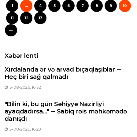
1
...
4
5
6
7
8
9
10
11
12
13
Xəbər lenti
Xırdalanda ər və arvad bıçaqlaşıblar --
Heç biri sağ qalmadı
3-08-2026, 16:32
"Bilin ki, bu gün Səhiyyə Nazirliyi
ayaqdadırsa..." -- Sabiq rəis məhkəmədə
danışdı
3-08-2026, 16:29