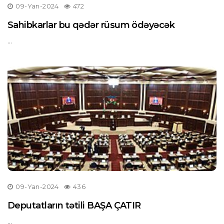
09-Yan-2024
472
Sahibkarlar bu qədər rüsum ödəyəcək
...
09-Yan-2024
436
Deputatların tətili BAŞA ÇATIR
...