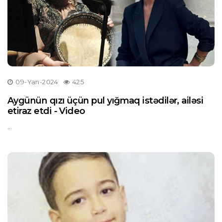
09-Yan-2024
425
Aygünün qızı üçün pul yığmaq istədilər, ailəsi
etiraz etdi - Video
...