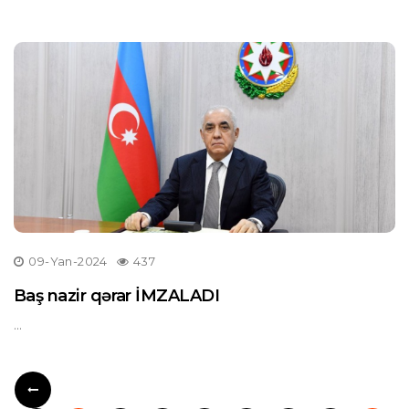
09-Yan-2024
437
Baş nazir qərar İMZALADI
...