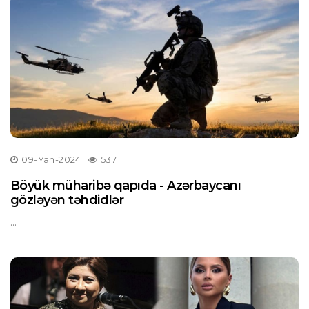
09-Yan-2024
537
Böyük müharibə qapıda - Azərbaycanı
gözləyən təhdidlər
...