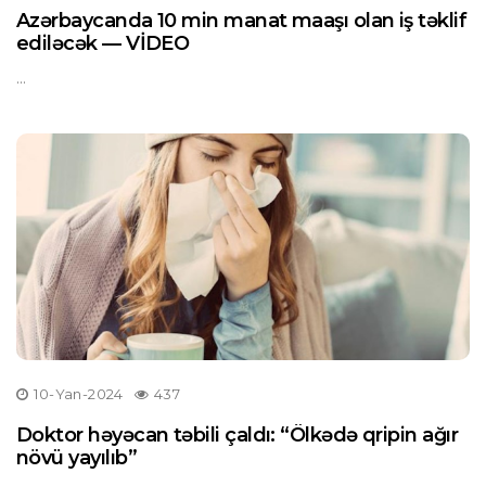
Azərbaycanda 10 min manat maaşı olan iş təklif
ediləcək — VİDEO
...
10-Yan-2024
437
Doktor həyəcan təbili çaldı: “Ölkədə qripin ağır
növü yayılıb”