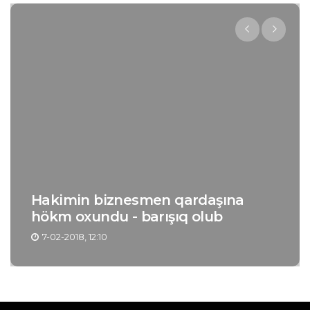
Hakimin biznesmen qardaşına
Baş
hökm oxundu - barışıq olub
çıx
7-02-2018, 12:10
13