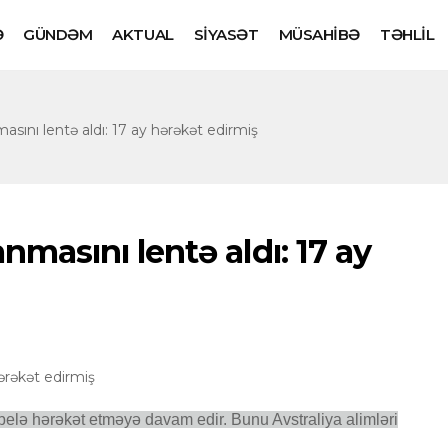
Ə
GÜNDƏM
AKTUAL
SİYASƏT
MÜSAHİBƏ
TƏHLİL
asını lentə aldı: 17 ay hərəkət edirmiş
nmasını lentə aldı: 17 ay
elə hərəkət etməyə davam edir. Bunu Avstraliya alimləri