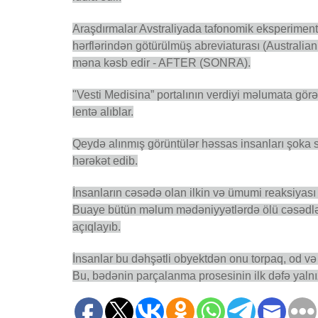
Araşdırmalar Avstraliyada tafonomik eksperimenta
hərflərindən götürülmüş abreviaturası (Australian
məna kəsb edir - AFTER (SONRA).
"Vesti Medisina” portalının verdiyi məlumata gör
lentə alıblar.
Qeydə alınmış görüntülər həssas insanları şoka s
hərəkət edib.
İnsanların cəsədə olan ilkin və ümumi reaksiyası 
Buaye bütün məlum mədəniyyətlərdə ölü cəsədləri
açıqlayıb.
İnsanlar bu dəhşətli obyektdən onu torpaq, od və
Bu, bədənin parçalanma prosesinin ilk dəfə yalnız 