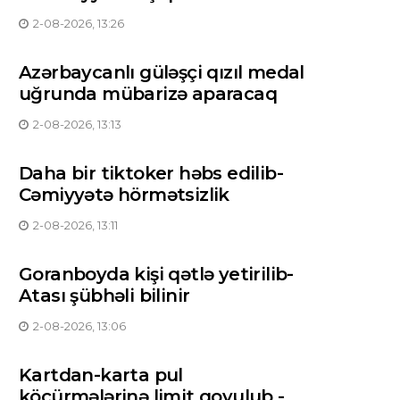
2-08-2026, 13:26
Azərbaycanlı güləşçi qızıl medal
uğrunda mübarizə aparacaq
2-08-2026, 13:13
Daha bir tiktoker həbs edilib-
Cəmiyyətə hörmətsizlik
2-08-2026, 13:11
Goranboyda kişi qətlə yetirilib-
Atası şübhəli bilinir
2-08-2026, 13:06
Kartdan-karta pul
köçürmələrinə limit qoyulub -