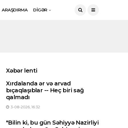
ARAŞDIRMA
DİGƏR
Xəbər lenti
Xırdalanda ər və arvad
bıçaqlaşıblar -- Heç biri sağ
qalmadı
3-08-2026, 16:32
"Bilin ki, bu gün Səhiyyə Nazirliyi