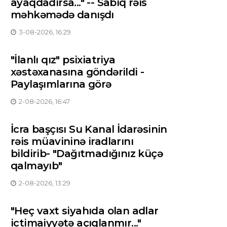
ayaqdadırsa..." -- Sabiq rəis
məhkəmədə danışdı
3-08-2026, 16:29
"İlanlı qız" psixiatriya
xəstəxanasına göndərildi -
Paylaşımlarına görə
2-08-2026, 16:47
İcra başçısı Su Kanal İdarəsinin
rəis müavininə iradlarını
bildirib- "Dağıtmadığınız küçə
qalmayıb"
2-08-2026, 13:29
"Heç vaxt siyahıda olan adlar
ictimaiyyətə açıqlanmır..."