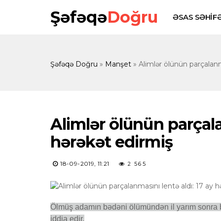
Şəfəqə
Doğru
ƏSAS SƏHİF
Şəfəqə Doğru
»
Manşet
» Alimlər ölünün parçalanm
Alimlər ölünün parçala
hərəkət edirmiş
18-09-2019, 11:21
2 565
Ölmüş adamın bədəni ölümündən il yarım sonra b
iddia edir.