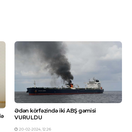
Ədən körfəzində iki ABŞ gəmisi
lə
VURULDU
20-02-2024, 12:26