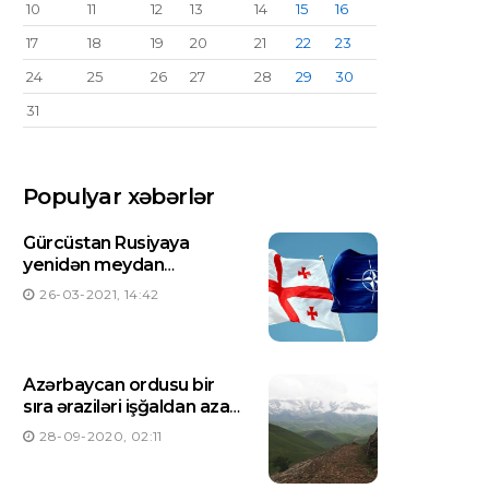
10
11
12
13
14
15
16
17
18
19
20
21
22
23
24
25
26
27
28
29
30
31
Populyar xəbərlər
Gürcüstan Rusiyaya
yenidən meydan
oxuyacaqmı ?
26-03-2021, 14:42
Azərbaycan ordusu bir
sıra əraziləri işğaldan azad
etdi-Siyahı
28-09-2020, 02:11