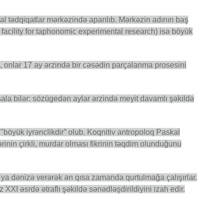
l tədqiqatlar mərkəzində aparılıb. Mərkəzin adının baş
 facility for taphonomic experimental research) isə böyük
ə, onlar 17 ay ərzində bir cəsədin parçalanma prosesini
ala bilər: sözügedən aylar ərzində meyit davamlı şəkildə
"böyük iyrənclikdir” olub. Koqnitiv antropoloq Paskal
nin çirkli, murdar olması fikrinin təqdim olunduğunu
 ya dənizə verərək ən qısa zamanda qurtulmağa çalışırlar.
XXI əsrdə ətraflı şəkildə sənədləşdirildiyini izah edir.