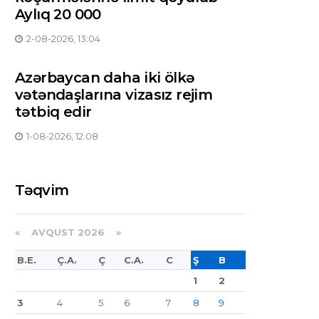
Aylıq 20 000
2-08-2026, 13:04
Azərbaycan daha iki ölkə
vətəndaşlarına vizasız rejim
tətbiq edir
1-08-2026, 12:08
Təqvim
«
AVQUST 2026 »
B.E.
Ç.A.
Ç
C.A.
C
Ş
B
1
2
3
4
5
6
7
8
9