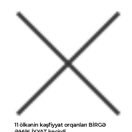
11 ölkənin kəşfiyyat orqanları BİRGƏ
ƏMƏLİYYAT keçirdi