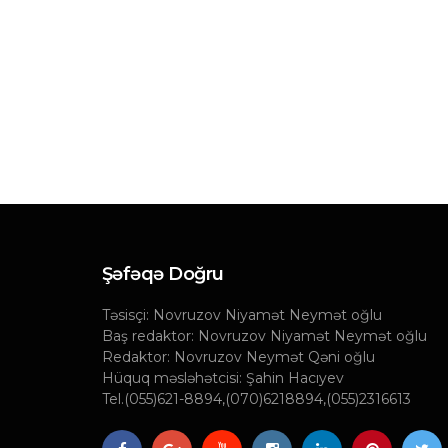
Qazaxın 7 kənd
Azərbaycana n
qaytarılacaq?
10-05-2022, 10:56
Şəfəqə Doğru
Təsisçi: Novruzov Niyamət Neymət oğlu
Baş redaktor: Novruzov Niyamət Neymət oğlu
Redaktor: Novruzov Neymət Qəni oğlu
Hüquq məsləhətcisi: Şahin Hacıyev
Tel.(055)621-8894,(070)6218894,(055)2316613